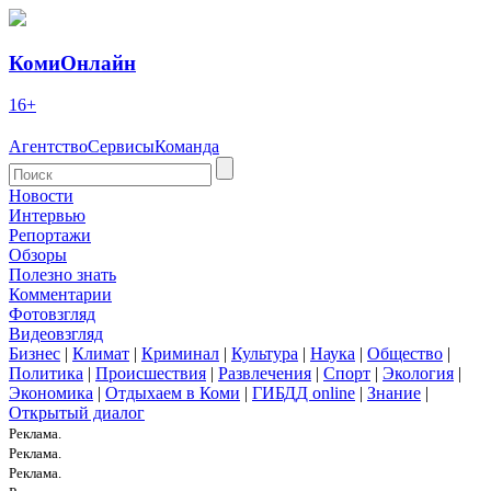
КомиОнлайн
16+
Агентство
Сервисы
Команда
Новости
Интервью
Репортажи
Обзоры
Полезно знать
Комментарии
Фотовзгляд
Видеовзгляд
Бизнес
|
Климат
|
Криминал
|
Культура
|
Наука
|
Общество
|
Политика
|
Происшествия
|
Развлечения
|
Спорт
|
Экология
|
Экономика
|
Отдыхаем в Коми
|
ГИБДД online
|
Знание
|
Открытый диалог
Реклама.
Реклама.
Реклама.