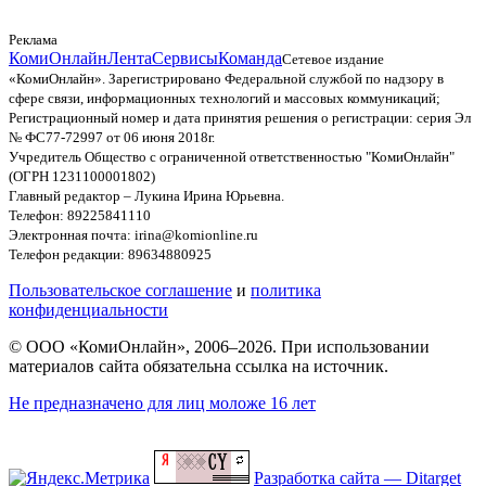
Реклама
КомиОнлайн
Лента
Сервисы
Команда
Сетевое издание
«КомиОнлайн». Зарегистрировано Федеральной службой по надзору в
сфере связи, информационных технологий и массовых коммуникаций;
Регистрационный номер и дата принятия решения о регистрации: серия Эл
№ ФС77-72997 от 06 июня 2018г.
Учредитель Общество с ограниченной ответственностью "КомиОнлайн"
(ОГРН 1231100001802)
Главный редактор – Лукина Ирина Юрьевна.
Телефон: 89225841110
Электронная почта: irina@komionline.ru
Телефон редакции: 89634880925
Пользовательское соглашение
и
политика
конфиденциальности
© ООО «КомиОнлайн», 2006–2026. При использовании
материалов сайта обязательна ссылка на источник.
Не предназначено для лиц моложе 16 лет
Разработка сайта — Ditarget