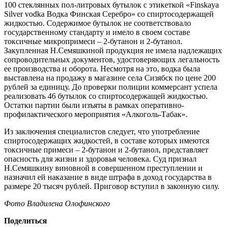
100 стеклянных пол-литровых бутылок с этикеткой «Finskaya
Silver vodka Водка Финская Серебро» со спиртосодержащей
жидкостью. Содержимое бутылок не соответствовало
государственному стандарту и имело в своем составе
токсичные микропримеси – 2-бутанон и 2-бутанол.
Закупленная Н.Семяшкиной продукция не имела надлежащих
сопроводительных документов, удостоверяющих легальность
ее производства и оборота. Несмотря на это, водка была
выставлена на продажу в магазине села Сизябск по цене 200
рублей за единицу. До проверки полиции коммерсант успела
реализовать 46 бутылок со спиртосодержащей жидкостью.
Остатки партии были изъяты в рамках оперативно-
профилактического мероприятия «Алкоголь-Табак».
Из заключения специалистов следует, что употребление
спиртосодержащих жидкостей, в составе которых имеются
токсичные примеси – 2-бутанон и 2-бутанол, представляет
опасность для жизни и здоровья человека. Суд признал
Н.Семяшкину виновной в совершенном преступлении и
назначил ей наказание в виде штрафа в доход государства в
размере 20 тысяч рублей. Приговор вступил в законную силу.
Фото Владилена Олофинского
Поделиться