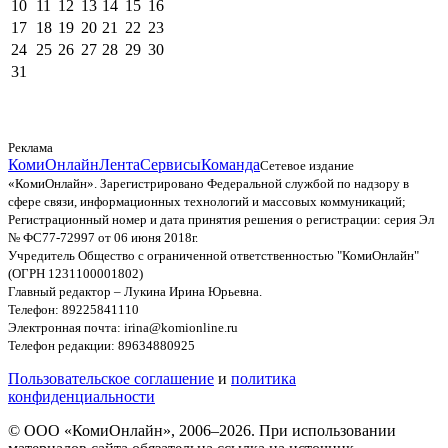
10
11
12
13
14
15
16
17
18
19
20
21
22
23
24
25
26
27
28
29
30
31
Реклама
КомиОнлайн
Лента
Сервисы
Команда
Сетевое издание
«КомиОнлайн». Зарегистрировано Федеральной службой по надзору в
сфере связи, информационных технологий и массовых коммуникаций;
Регистрационный номер и дата принятия решения о регистрации: серия Эл
№ ФС77-72997 от 06 июня 2018г.
Учредитель Общество с ограниченной ответственностью "КомиОнлайн"
(ОГРН 1231100001802)
Главный редактор – Лукина Ирина Юрьевна.
Телефон: 89225841110
Электронная почта: irina@komionline.ru
Телефон редакции: 89634880925
Пользовательское соглашение
и
политика
конфиденциальности
© ООО «КомиОнлайн», 2006–2026. При использовании