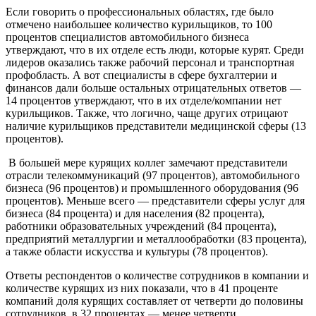
Если говорить о профессиональных областях, где было
отмечено наибольшее количество курильщиков, то 100
процентов специалистов автомобильного бизнеса
утверждают, что в их отделе есть люди, которые курят. Среди
лидеров оказались также рабочий персонал и транспортная
профобласть. А вот специалисты в сфере бухгалтерии и
финансов дали больше остальных отрицательных ответов —
14 процентов утверждают, что в их отделе/компании нет
курильщиков. Также, что логично, чаще других отрицают
наличие курильщиков представители медицинской сферы (13
процентов).
В большей мере курящих коллег замечают представители
отрасли телекоммуникаций (97 процентов), автомобильного
бизнеса (96 процентов) и промышленного оборудования (96
процентов). Меньше всего — представители сферы услуг для
бизнеса (84 процента) и для населения (82 процента),
работники образовательных учреждений (84 процента),
предприятий металлургии и металлообработки (83 процента),
а также области искусства и культуры (78 процентов).
Ответы респондентов о количестве сотрудников в компании и
количестве курящих из них показали, что в 41 проценте
компаний доля курящих составляет от четверти до половины
сотрудников, в 32 процентах — менее четверти.