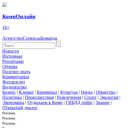
КомиОнлайн
16+
Агентство
Сервисы
Команда
Новости
Интервью
Репортажи
Обзоры
Полезно знать
Комментарии
Фотовзгляд
Видеовзгляд
Бизнес
|
Климат
|
Криминал
|
Культура
|
Наука
|
Общество
|
Политика
|
Происшествия
|
Развлечения
|
Спорт
|
Экология
|
Экономика
|
Отдыхаем в Коми
|
ГИБДД online
|
Знание
|
Открытый диалог
Реклама.
Реклама.
Реклама.