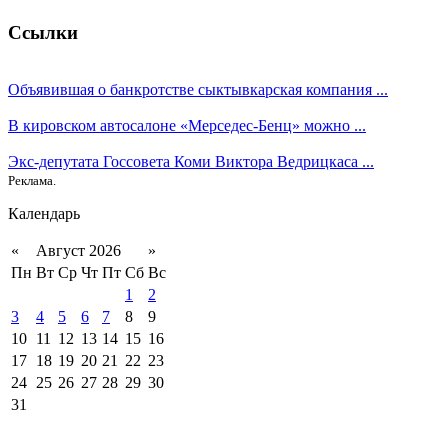
Ссылки
Объявившая о банкротстве сыктывкарская компания ...
В кировском автосалоне «Мерседес-Бенц» можно ...
Экс-депутата Госсовета Коми Виктора Ведрицкаса ...
Реклама.
Календарь
«
Август 2026
»
Пн
Вт
Ср
Чт
Пт
Сб
Вс
1
2
3
4
5
6
7
8
9
10
11
12
13
14
15
16
17
18
19
20
21
22
23
24
25
26
27
28
29
30
31