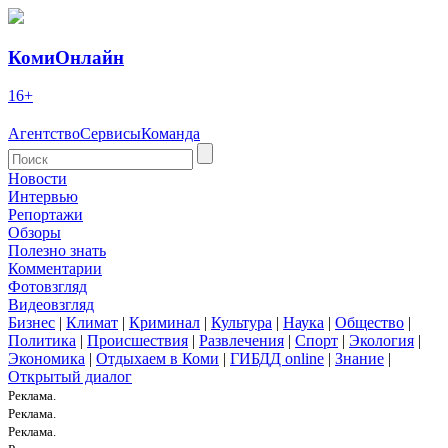
КомиОнлайн
16+
Агентство
Сервисы
Команда
Новости
Интервью
Репортажи
Обзоры
Полезно знать
Комментарии
Фотовзгляд
Видеовзгляд
Бизнес
|
Климат
|
Криминал
|
Культура
|
Наука
|
Общество
|
Политика
|
Происшествия
|
Развлечения
|
Спорт
|
Экология
|
Экономика
|
Отдыхаем в Коми
|
ГИБДД online
|
Знание
|
Открытый диалог
Реклама.
Реклама.
Реклама.