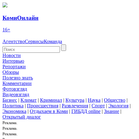
КомиОнлайн
16+
Агентство
Сервисы
Команда
Новости
Интервью
Репортажи
Обзоры
Полезно знать
Комментарии
Фотовзгляд
Видеовзгляд
Бизнес
|
Климат
|
Криминал
|
Культура
|
Наука
|
Общество
|
Политика
|
Происшествия
|
Развлечения
|
Спорт
|
Экология
|
Экономика
|
Отдыхаем в Коми
|
ГИБДД online
|
Знание
|
Открытый диалог
Реклама.
Реклама.
Реклама.