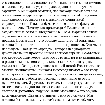
его стороне и не на стороне его близких, при том что именно
из налогов граждан судьи и правоохранители получают
зарплату. А.Мишарин отметил, что расходы государства на
образование и здравоохранение сокращаются. «Народ лишен
социального государства и принципов социальной
справедливости. У нас на бумаге есть все, но по факту мы
всего лишены. Почему так происходит? Во-первых, наши
затуманенные головы. Федеральные СМИ, нарушая всякие
журналистские и этические нормы, лишают нас главного –
правды. Пропаганда – это оружие фашистов. Пропаганда
должна быть простой и постоянно повторяющейся. Это мы и
наблюдаем. Нам дают «правду», которая нас уводит от
действительных проблем нашей великой страны. Во-вторых,
это кровососущая коррупция, которая мешает нам развиваться
и реализовывать свои социальные статьи Конституции, –
сказал он. – Все происходящее в нашей новой России сейчас
многие специалисты называют неофеодализмом – это когда
есть царьки и барины, которые сидят на местах по десятку лет,
и их результат работы для граждан равен нулю (и это в
лучшем случае). Я думаю, что молчать – это разрушать то, что
отвоевывали предки на полях сражений – наши свободу,
светлое и достойное будущее. Наше молчание – это оружие
коррупционера. Давайте отнимем у них это оружие. Мы
должны быть гражданами своей страны, а не ее рабами».