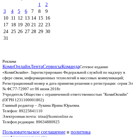
1
2
3
4
5
6
7
8
9
10
11
12
13
14
15
16
17
18
19
20
21
22
23
24
25
26
27
28
29
30
31
Реклама
КомиОнлайн
Лента
Сервисы
Команда
Сетевое издание
«КомиОнлайн». Зарегистрировано Федеральной службой по надзору в
сфере связи, информационных технологий и массовых коммуникаций;
Регистрационный номер и дата принятия решения о регистрации: серия Эл
№ ФС77-72997 от 06 июня 2018г.
Учредитель Общество с ограниченной ответственностью "КомиОнлайн"
(ОГРН 1231100001802)
Главный редактор – Лукина Ирина Юрьевна.
Телефон: 89225841110
Электронная почта: irina@komionline.ru
Телефон редакции: 89634880925
Пользовательское соглашение
и
политика