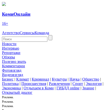
КомиОнлайн
16+
Агентство
Сервисы
Команда
Новости
Интервью
Репортажи
Обзоры
Полезно знать
Комментарии
Фотовзгляд
Видеовзгляд
Бизнес
|
Климат
|
Криминал
|
Культура
|
Наука
|
Общество
|
Политика
|
Происшествия
|
Развлечения
|
Спорт
|
Экология
|
Экономика
|
Отдыхаем в Коми
|
ГИБДД online
|
Знание
|
Открытый диалог
Реклама.
Реклама.
Реклама.