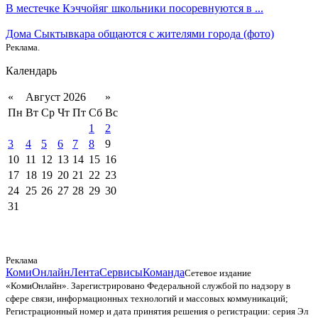
В местечке Кэччойяг школьники посоревнуются в ...
Дома Сыктывкара общаются с жителями города (фото)
Реклама.
Календарь
«
Август 2026
»
Пн
Вт
Ср
Чт
Пт
Сб
Вс
1
2
3
4
5
6
7
8
9
10
11
12
13
14
15
16
17
18
19
20
21
22
23
24
25
26
27
28
29
30
31
Реклама
КомиОнлайн
Лента
Сервисы
Команда
Сетевое издание
«КомиОнлайн». Зарегистрировано Федеральной службой по надзору в
сфере связи, информационных технологий и массовых коммуникаций;
Регистрационный номер и дата принятия решения о регистрации: серия Эл