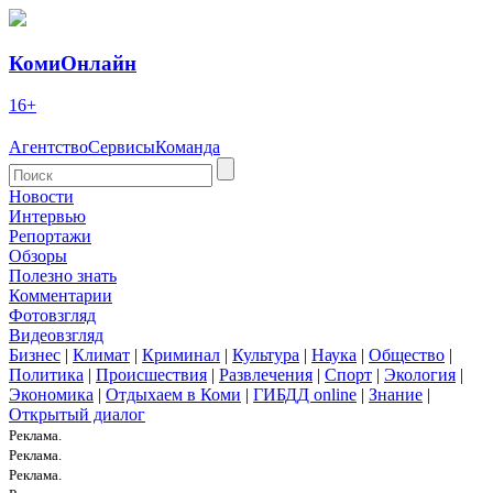
КомиОнлайн
16+
Агентство
Сервисы
Команда
Новости
Интервью
Репортажи
Обзоры
Полезно знать
Комментарии
Фотовзгляд
Видеовзгляд
Бизнес
|
Климат
|
Криминал
|
Культура
|
Наука
|
Общество
|
Политика
|
Происшествия
|
Развлечения
|
Спорт
|
Экология
|
Экономика
|
Отдыхаем в Коми
|
ГИБДД online
|
Знание
|
Открытый диалог
Реклама.
Реклама.
Реклама.