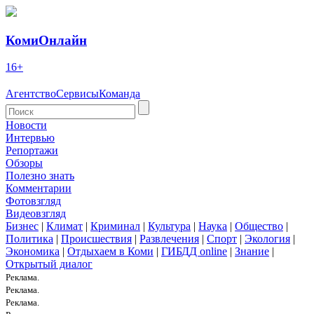
КомиОнлайн
16+
Агентство
Сервисы
Команда
Новости
Интервью
Репортажи
Обзоры
Полезно знать
Комментарии
Фотовзгляд
Видеовзгляд
Бизнес
|
Климат
|
Криминал
|
Культура
|
Наука
|
Общество
|
Политика
|
Происшествия
|
Развлечения
|
Спорт
|
Экология
|
Экономика
|
Отдыхаем в Коми
|
ГИБДД online
|
Знание
|
Открытый диалог
Реклама.
Реклама.
Реклама.