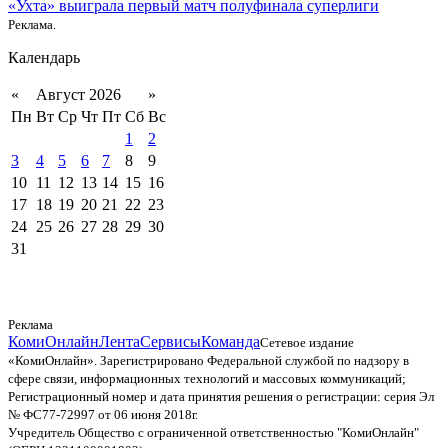
«Ухта» выиграла первый матч полуфинала суперлиги
Реклама.
Календарь
«
Август 2026
»
Пн
Вт
Ср
Чт
Пт
Сб
Вс
1
2
3
4
5
6
7
8
9
10
11
12
13
14
15
16
17
18
19
20
21
22
23
24
25
26
27
28
29
30
31
Реклама
КомиОнлайн
Лента
Сервисы
Команда
Сетевое издание
«КомиОнлайн». Зарегистрировано Федеральной службой по надзору в
сфере связи, информационных технологий и массовых коммуникаций;
Регистрационный номер и дата принятия решения о регистрации: серия Эл
№ ФС77-72997 от 06 июня 2018г.
Учредитель Общество с ограниченной ответственностью "КомиОнлайн"