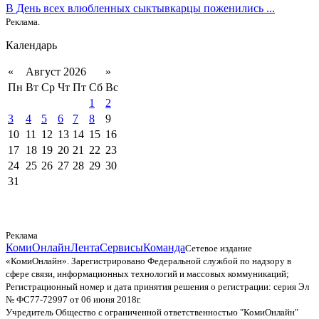
В День всех влюбленных сыктывкарцы поженились ...
Реклама.
Календарь
«
Август 2026
»
Пн
Вт
Ср
Чт
Пт
Сб
Вс
1
2
3
4
5
6
7
8
9
10
11
12
13
14
15
16
17
18
19
20
21
22
23
24
25
26
27
28
29
30
31
Реклама
КомиОнлайн
Лента
Сервисы
Команда
Сетевое издание
«КомиОнлайн». Зарегистрировано Федеральной службой по надзору в
сфере связи, информационных технологий и массовых коммуникаций;
Регистрационный номер и дата принятия решения о регистрации: серия Эл
№ ФС77-72997 от 06 июня 2018г.
Учредитель Общество с ограниченной ответственностью "КомиОнлайн"