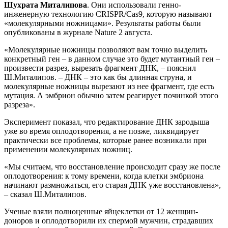
Шухрата Миталипова
. Они использовали генно-
инженерную технологию CRISPR/Cas9, которую называют
«молекулярными ножницами». Результаты работы были
опубликованы в журнале Nature 2 августа.
«Молекулярные ножницы позволяют вам точно выделить
конкретный ген – в данном случае это будет мутантный ген –
произвести разрез, вырезать фрагмент ДНК, – пояснил
Ш.Миталипов. – ДНК – это как бы длинная струна, и
молекулярные ножницы вырезают из нее фрагмент, где есть
мутация. А эмбрион обычно затем реагирует починкой этого
разреза».
Эксперимент показал, что редактирование ДНК зародыша
уже во время оплодотворения, а не позже, ликвидирует
практически все проблемы, которые ранее возникали при
применении молекулярных ножниц.
«Мы считаем, что восстановление происходит сразу же после
оплодотворения: к тому времени, когда клетки эмбриона
начинают размножаться, его старая ДНК уже восстановлена»,
– сказал Ш.Миталипов.
Ученые взяли полноценные яйцеклетки от 12 женщин-
доноров и оплодотворили их спермой мужчин, страдавших