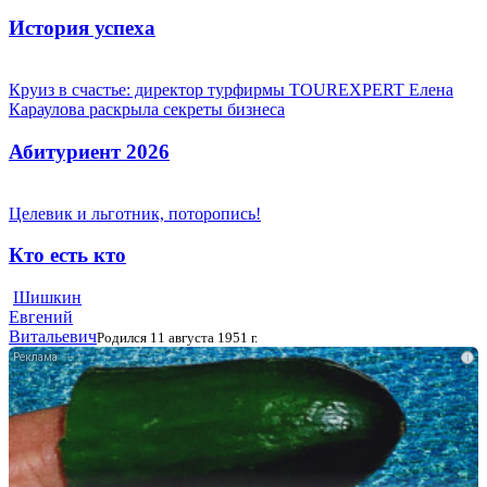
История успеха
Круиз в счастье: директор турфирмы TOUREXPERT Елена
Караулова раскрыла секреты бизнеса
Абитуриент 2026
Целевик и льготник, поторопись!
Кто есть кто
Шишкин
Евгений
Витальевич
Родился 11 августа 1951 г.
i