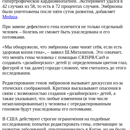
гипертрофической кардиомиопатией. Эксперимент удался в
42 случаях из 58, то есть в 72 процентах случаев. Эмбрионы
были уничтожены после пяти суток развития, добавляет
Meduza
.
При замене дефектного гена излечится не только отдельный
человек – болезнь не сможет быть унаследована и его
потомками.
«Мы обнаружили, что эмбрионы сами чинят себя, если есть
здоровая копия гена», – заявил Ш.Миталипов. Это означает,
что менять гены человека с помощью CRISPR/Cas9 и
создавать «дизайнерских» детей (с определенным цветом глаз,
фигурой и так далее) гораздо сложнее, чем считалось до этого
исследования.
Редактирование генов эмбрионов вызывает дискуссии из-за
этических соображений. Критики высказывают опасения в
связи с возможностью создания «дизайнерских» детей, а
также указывают, что любые изменения (в том числе
незапланированные) у человека с отредактированным
геномом будут унаследованы его потомками.
В США действуют строгие ограничения на подобные
исследования; попытки редактировать гены, отвечающие за
развитие заболеваний, предпринимались в Китае, но не были