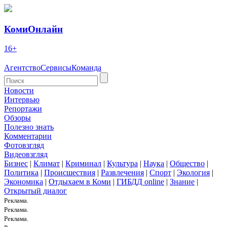
КомиОнлайн
16+
Агентство
Сервисы
Команда
Новости
Интервью
Репортажи
Обзоры
Полезно знать
Комментарии
Фотовзгляд
Видеовзгляд
Бизнес
|
Климат
|
Криминал
|
Культура
|
Наука
|
Общество
|
Политика
|
Происшествия
|
Развлечения
|
Спорт
|
Экология
|
Экономика
|
Отдыхаем в Коми
|
ГИБДД online
|
Знание
|
Открытый диалог
Реклама.
Реклама.
Реклама.