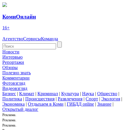
КомиОнлайн
16+
Агентство
Сервисы
Команда
Новости
Интервью
Репортажи
Обзоры
Полезно знать
Комментарии
Фотовзгляд
Видеовзгляд
Бизнес
|
Климат
|
Криминал
|
Культура
|
Наука
|
Общество
|
Политика
|
Происшествия
|
Развлечения
|
Спорт
|
Экология
|
Экономика
|
Отдыхаем в Коми
|
ГИБДД online
|
Знание
|
Открытый диалог
Реклама.
Реклама.
Реклама.