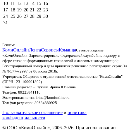
10
11
12
13
14
15
16
17
18
19
20
21
22
23
24
25
26
27
28
29
30
31
Реклама
КомиОнлайн
Лента
Сервисы
Команда
Сетевое издание
«КомиОнлайн». Зарегистрировано Федеральной службой по надзору в
сфере связи, информационных технологий и массовых коммуникаций;
Регистрационный номер и дата принятия решения о регистрации: серия Эл
№ ФС77-72997 от 06 июня 2018г.
Учредитель Общество с ограниченной ответственностью "КомиОнлайн"
(ОГРН 1231100001802)
Главный редактор – Лукина Ирина Юрьевна.
Телефон: 89225841110
Электронная почта: irina@komionline.ru
Телефон редакции: 89634880925
Пользовательское соглашение
и
политика
конфиденциальности
© ООО «КомиОнлайн», 2006–2026. При использовании