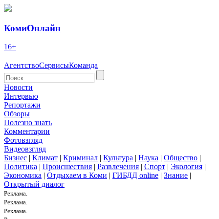
КомиОнлайн
16+
Агентство
Сервисы
Команда
Новости
Интервью
Репортажи
Обзоры
Полезно знать
Комментарии
Фотовзгляд
Видеовзгляд
Бизнес
|
Климат
|
Криминал
|
Культура
|
Наука
|
Общество
|
Политика
|
Происшествия
|
Развлечения
|
Спорт
|
Экология
|
Экономика
|
Отдыхаем в Коми
|
ГИБДД online
|
Знание
|
Открытый диалог
Реклама.
Реклама.
Реклама.