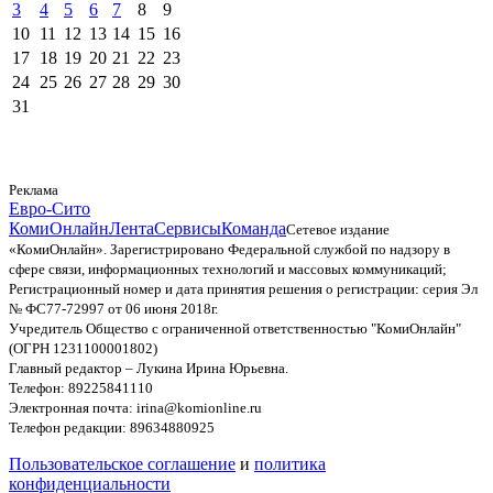
3
4
5
6
7
8
9
10
11
12
13
14
15
16
17
18
19
20
21
22
23
24
25
26
27
28
29
30
31
Реклама
Евро-Сито
КомиОнлайн
Лента
Сервисы
Команда
Сетевое издание
«КомиОнлайн». Зарегистрировано Федеральной службой по надзору в
сфере связи, информационных технологий и массовых коммуникаций;
Регистрационный номер и дата принятия решения о регистрации: серия Эл
№ ФС77-72997 от 06 июня 2018г.
Учредитель Общество с ограниченной ответственностью "КомиОнлайн"
(ОГРН 1231100001802)
Главный редактор – Лукина Ирина Юрьевна.
Телефон: 89225841110
Электронная почта: irina@komionline.ru
Телефон редакции: 89634880925
Пользовательское соглашение
и
политика
конфиденциальности