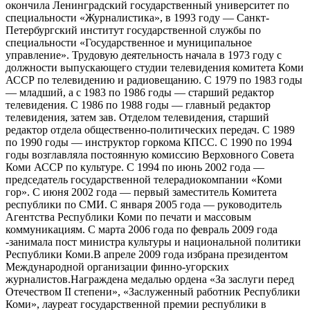
окончила Ленинградский государственный университет по
специальности «Журналистика», в 1993 году — Санкт-
Петербургский институт государственной службы по
специальности «Государственное и муниципальное
управление». Трудовую деятельность начала в 1973 году с
должности выпускающего студии телевидения комитета Коми
АССР по телевидению и радиовещанию. С 1979 по 1983 годы
— младший, а с 1983 по 1986 годы — старший редактор
телевидения. С 1986 по 1988 годы — главный редактор
телевидения, затем зав. Отделом телевидения, старший
редактор отдела общественно-политических передач. С 1989
по 1990 годы — инструктор горкома КПСС. С 1990 по 1994
годы возглавляла постоянную комиссию Верховного Совета
Коми АССР по культуре. С 1994 по июнь 2002 года —
председатель государственной телерадиокомпании «Коми
гор». С июня 2002 года — первый заместитель Комитета
республики по СМИ. С января 2005 года — руководитель
Агентства Республики Коми по печати и массовым
коммуникациям. С марта 2006 года по февраль 2009 года
-занимала пост министра культуры и национальной политики
Республики Коми.В апреле 2009 года избрана президентом
Международной организации финно-угорских
журналистов.Награждена медалью ордена «За заслуги перед
Отечеством II степени», «Заслуженный работник Республики
Коми», лауреат государственной премии республики в