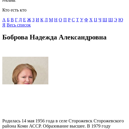
Реклама.
Кто есть кто
А
Б
В
Г
Д
E
Ж
З
И
К
Л
М
Н
О
П
Р
С
Т
У
Ф
Х
Ц
Ч
Ш
Щ
Э
Ю
Я
Весь список
Боброва Надежда Александровна
Родилась 14 мая 1956 года в селе Сторожевск Сторожевского
района Коми АССР. Образование высшее. В 1979 году