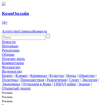
КомиОнлайн
16+
Агентство
Сервисы
Команда
Новости
Интервью
Репортажи
Обзоры
Полезно знать
Комментарии
Фотовзгляд
Видеовзгляд
Бизнес
|
Климат
|
Криминал
|
Культура
|
Наука
|
Общество
|
Политика
|
Происшествия
|
Развлечения
|
Спорт
|
Экология
|
Экономика
|
Отдыхаем в Коми
|
ГИБДД online
|
Знание
|
Открытый диалог
Реклама.
Реклама.
Реклама.