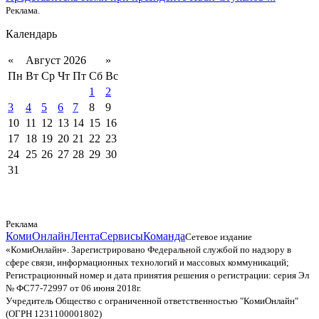
Реклама.
Календарь
«
Август 2026
»
Пн
Вт
Ср
Чт
Пт
Сб
Вс
1
2
3
4
5
6
7
8
9
10
11
12
13
14
15
16
17
18
19
20
21
22
23
24
25
26
27
28
29
30
31
Реклама
КомиОнлайн
Лента
Сервисы
Команда
Сетевое издание
«КомиОнлайн». Зарегистрировано Федеральной службой по надзору в
сфере связи, информационных технологий и массовых коммуникаций;
Регистрационный номер и дата принятия решения о регистрации: серия Эл
№ ФС77-72997 от 06 июня 2018г.
Учредитель Общество с ограниченной ответственностью "КомиОнлайн"
(ОГРН 1231100001802)