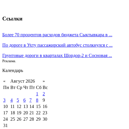
Ссылки
Более 70 процентов расходов бюджета Сыктывкара в ...
По дороге в Ухту пассажирский автобус столкнулся с ...
Грунтовые дороги в кварталах Шордор-2 и Сосновая ...
Реклама.
Календарь
«
Август 2026
»
Пн
Вт
Ср
Чт
Пт
Сб
Вс
1
2
3
4
5
6
7
8
9
10
11
12
13
14
15
16
17
18
19
20
21
22
23
24
25
26
27
28
29
30
31