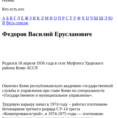
Реклама.
Кто есть кто
А
Б
В
Г
Д
E
Ж
З
И
К
Л
М
Н
О
П
Р
С
Т
У
Ф
Х
Ц
Ч
Ш
Щ
Э
Ю
Я
Весь список
Федоров Василий Ерусланович
Родился 18 апреля 1956 года в селе Муфтюга Удорского
района Коми АССР.
Окончил Коми республиканскую академию государственной
службы и управления при главе Коми по специальности
«Государственное и муниципальное управление».
Трудовую карьеру начал в 1974 году – работал плотником-
бетонщиком третьего разряда СУ-14 треста
«Комипромжилстрой», в 1974-1975 годы — плотником-