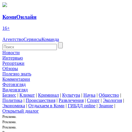
КомиОнлайн
16+
Агентство
Сервисы
Команда
Новости
Интервью
Репортажи
Обзоры
Полезно знать
Комментарии
Фотовзгляд
Видеовзгляд
Бизнес
|
Климат
|
Криминал
|
Культура
|
Наука
|
Общество
|
Политика
|
Происшествия
|
Развлечения
|
Спорт
|
Экология
|
Экономика
|
Отдыхаем в Коми
|
ГИБДД online
|
Знание
|
Открытый диалог
Реклама.
Реклама.
Реклама.