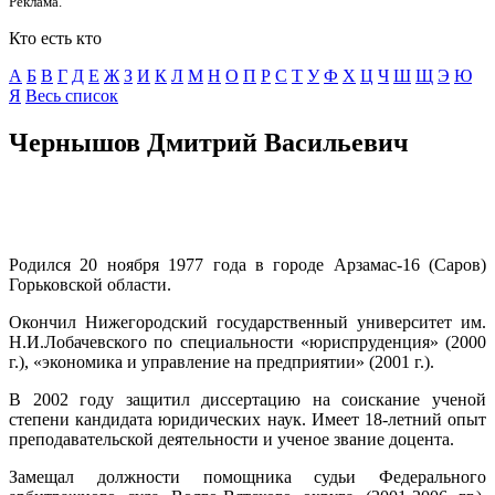
Реклама.
Кто есть кто
А
Б
В
Г
Д
E
Ж
З
И
К
Л
М
Н
О
П
Р
С
Т
У
Ф
Х
Ц
Ч
Ш
Щ
Э
Ю
Я
Весь список
Чернышов Дмитрий Васильевич
Родился 20 ноября 1977 года в городе Арзамас-16 (Саров)
Горьковской области.
Окончил Нижегородский государственный университет им.
Н.И.Лобачевского по специальности «юриспруденция» (2000
г.), «экономика и управление на предприятии» (2001 г.).
В 2002 году защитил диссертацию на соискание ученой
степени кандидата юридических наук. Имеет 18-летний опыт
преподавательской деятельности и ученое звание доцента.
Замещал должности помощника судьи Федерального