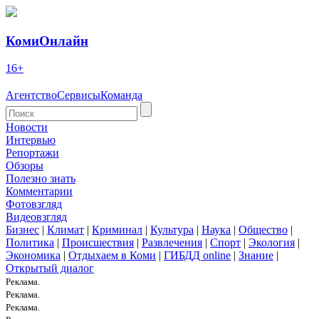
КомиОнлайн
16+
Агентство
Сервисы
Команда
Новости
Интервью
Репортажи
Обзоры
Полезно знать
Комментарии
Фотовзгляд
Видеовзгляд
Бизнес
|
Климат
|
Криминал
|
Культура
|
Наука
|
Общество
|
Политика
|
Происшествия
|
Развлечения
|
Спорт
|
Экология
|
Экономика
|
Отдыхаем в Коми
|
ГИБДД online
|
Знание
|
Открытый диалог
Реклама.
Реклама.
Реклама.