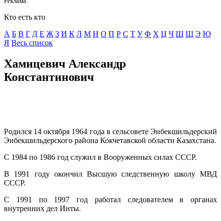
Реклама.
Кто есть кто
А
Б
В
Г
Д
E
Ж
З
И
К
Л
М
Н
О
П
Р
С
Т
У
Ф
Х
Ц
Ч
Ш
Щ
Э
Ю
Я
Весь список
Хамицевич Александр
Константинович
Родился 14 октября 1964 года в сельсовете Энбекшильдерский
Энбекшильдерского района Кокчетавской области Казахстана.
С 1984 по 1986 год служил в Вооруженных силах СССР.
В 1991 году окончил Высшую следственную школу МВД
СССР.
С 1991 по 1997 год работал следователем в органах
внутренних дел Инты.