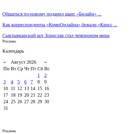
Общаться по-новому подарил шанс «Билайн» ...
Как корреспонденты «КомиОнлайна» бежали «Кросс ...
Сыктывкарский кот Зорислав стал чемпионом мира
Реклама.
Календарь
«
Август 2026
»
Пн
Вт
Ср
Чт
Пт
Сб
Вс
1
2
3
4
5
6
7
8
9
10
11
12
13
14
15
16
17
18
19
20
21
22
23
24
25
26
27
28
29
30
31
Реклама