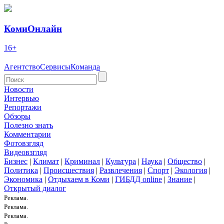
КомиОнлайн
16+
Агентство
Сервисы
Команда
Новости
Интервью
Репортажи
Обзоры
Полезно знать
Комментарии
Фотовзгляд
Видеовзгляд
Бизнес
|
Климат
|
Криминал
|
Культура
|
Наука
|
Общество
|
Политика
|
Происшествия
|
Развлечения
|
Спорт
|
Экология
|
Экономика
|
Отдыхаем в Коми
|
ГИБДД online
|
Знание
|
Открытый диалог
Реклама.
Реклама.
Реклама.