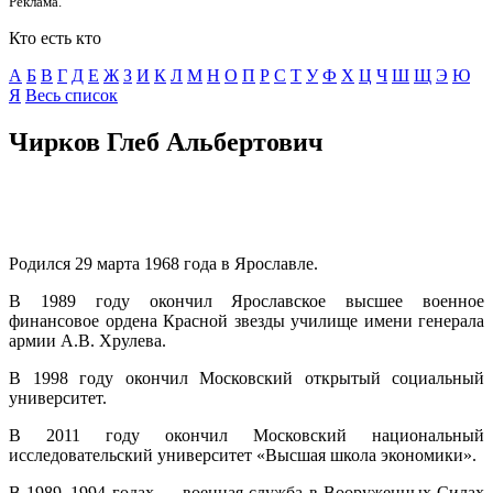
Реклама.
Кто есть кто
А
Б
В
Г
Д
E
Ж
З
И
К
Л
М
Н
О
П
Р
С
Т
У
Ф
Х
Ц
Ч
Ш
Щ
Э
Ю
Я
Весь список
Чирков Глеб Альбертович
Родился 29 марта 1968 года в Ярославле.
В 1989 году окончил Ярославское высшее военное
финансовое ордена Красной звезды училище имени генерала
армии А.В. Хрулева.
В 1998 году окончил Московский открытый социальный
университет.
В 2011 году окончил Московский национальный
исследовательский университет «Высшая школа экономики».
В 1989–1994 годах — военная служба в Вооруженных Силах