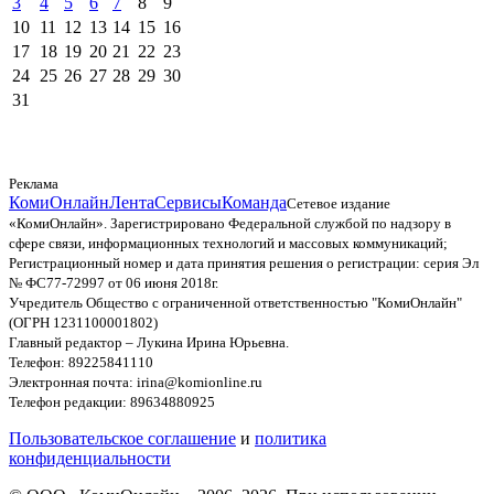
3
4
5
6
7
8
9
10
11
12
13
14
15
16
17
18
19
20
21
22
23
24
25
26
27
28
29
30
31
Реклама
КомиОнлайн
Лента
Сервисы
Команда
Сетевое издание
«КомиОнлайн». Зарегистрировано Федеральной службой по надзору в
сфере связи, информационных технологий и массовых коммуникаций;
Регистрационный номер и дата принятия решения о регистрации: серия Эл
№ ФС77-72997 от 06 июня 2018г.
Учредитель Общество с ограниченной ответственностью "КомиОнлайн"
(ОГРН 1231100001802)
Главный редактор – Лукина Ирина Юрьевна.
Телефон: 89225841110
Электронная почта: irina@komionline.ru
Телефон редакции: 89634880925
Пользовательское соглашение
и
политика
конфиденциальности