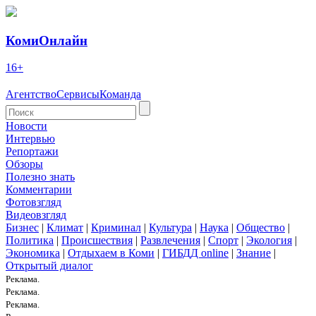
КомиОнлайн
16+
Агентство
Сервисы
Команда
Новости
Интервью
Репортажи
Обзоры
Полезно знать
Комментарии
Фотовзгляд
Видеовзгляд
Бизнес
|
Климат
|
Криминал
|
Культура
|
Наука
|
Общество
|
Политика
|
Происшествия
|
Развлечения
|
Спорт
|
Экология
|
Экономика
|
Отдыхаем в Коми
|
ГИБДД online
|
Знание
|
Открытый диалог
Реклама.
Реклама.
Реклама.