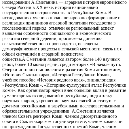
исследований А.Сметанина — аграрная история европейского
Севера России в ХХ веке, история национально-
государственного строительства в Республике Коми. В
исследованиях ученого проанализировано формирование и
реализация принципов аграрной политики государства в
послевоенный период, отмечен ее региональный аспект,
выявлены особенности социального и экономического
развития северной деревни, прослежена динамика
сельскохозяйственного производства, освещены
демографические процессы в сельской местности, связь их с
общей ситуацией в аграрной подсистеме
общества.А.Сметанин является автором более 140 научных
работ, более 10 монографий, среди которых «В начале пути.
Очерки истории становления и развития Коми автономии»,
«История Сыктывкара», «История Республики Коми»,
учебное пособие «История родного края», энциклопедия
«Республика Коми», «Историко-культурный атлас Республики
Коми». Как организатор науки внес большой вклад в развитие
гуманитарных исследований в республике, подготовку
научных кадров, укрепление научных связей института с
другими российскими и зарубежными исследовательскими и
образовательными учреждениями. А.Сметанин является
членом Совета ректоров Коми, членом диссертационного
совета в Сыктывкарском госуниверситете, членом комиссии
по присуждению Государственных премий Коми, членом