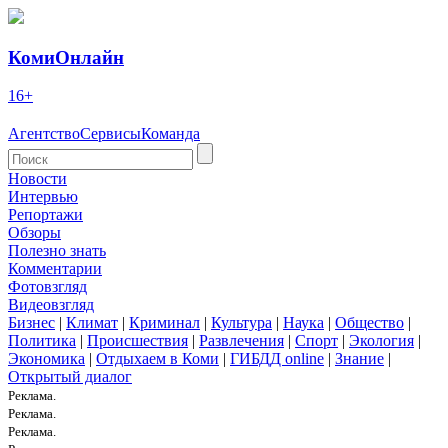
КомиОнлайн
16+
Агентство
Сервисы
Команда
Новости
Интервью
Репортажи
Обзоры
Полезно знать
Комментарии
Фотовзгляд
Видеовзгляд
Бизнес
|
Климат
|
Криминал
|
Культура
|
Наука
|
Общество
|
Политика
|
Происшествия
|
Развлечения
|
Спорт
|
Экология
|
Экономика
|
Отдыхаем в Коми
|
ГИБДД online
|
Знание
|
Открытый диалог
Реклама.
Реклама.
Реклама.