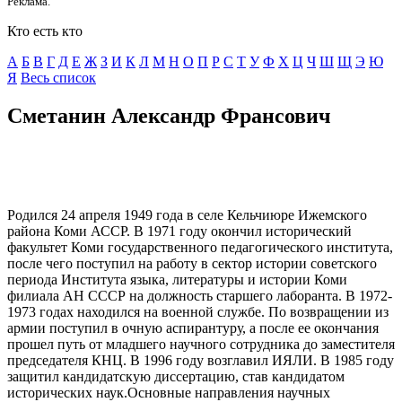
Реклама.
Кто есть кто
А
Б
В
Г
Д
E
Ж
З
И
К
Л
М
Н
О
П
Р
С
Т
У
Ф
Х
Ц
Ч
Ш
Щ
Э
Ю
Я
Весь список
Сметанин Александр Франсович
Родился 24 апреля 1949 года в селе Кельчиюре Ижемского
района Коми АССР. В 1971 году окончил исторический
факультет Коми государственного педагогического института,
после чего поступил на работу в сектор истории советского
периода Института языка, литературы и истории Коми
филиала АН СССР на должность старшего лаборанта. В 1972-
1973 годах находился на военной службе. По возвращении из
армии поступил в очную аспирантуру, а после ее окончания
прошел путь от младшего научного сотрудника до заместителя
председателя КНЦ. В 1996 году возглавил ИЯЛИ. В 1985 году
защитил кандидатскую диссертацию, став кандидатом
исторических наук.Основные направления научных