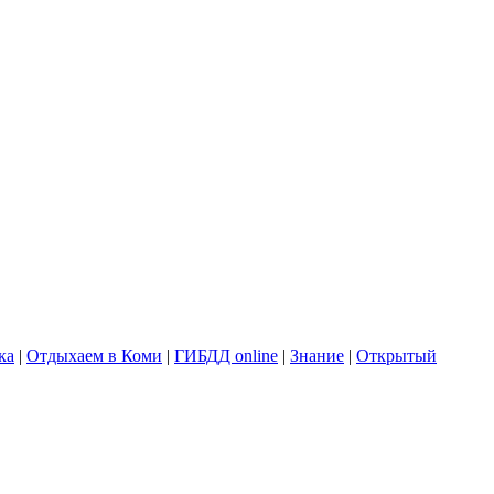
ка
|
Отдыхаем в Коми
|
ГИБДД online
|
Знание
|
Открытый