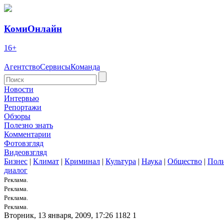
КомиОнлайн
16+
Агентство
Сервисы
Команда
Новости
Интервью
Репортажи
Обзоры
Полезно знать
Комментарии
Фотовзгляд
Видеовзгляд
Бизнес
|
Климат
|
Криминал
|
Культура
|
Наука
|
Общество
|
Пол
диалог
Реклама.
Реклама.
Реклама.
Реклама.
Вторник, 13 января, 2009, 17:26
1182
1