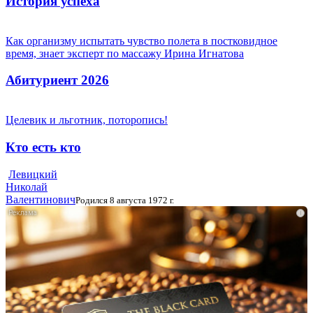
История успеха
Как организму испытать чувство полета в постковидное
время, знает эксперт по массажу Ирина Игнатова
Абитуриент 2026
Целевик и льготник, поторопись!
Кто есть кто
Левицкий
Николай
Валентинович
Родился 8 августа 1972 г.
i