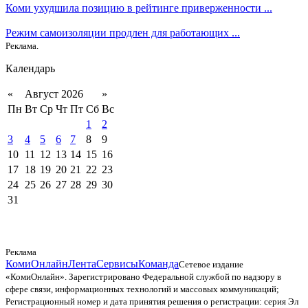
Коми ухудшила позицию в рейтинге приверженности ...
Режим самоизоляции продлен для работающих ...
Реклама.
Календарь
«
Август 2026
»
Пн
Вт
Ср
Чт
Пт
Сб
Вс
1
2
3
4
5
6
7
8
9
10
11
12
13
14
15
16
17
18
19
20
21
22
23
24
25
26
27
28
29
30
31
Реклама
КомиОнлайн
Лента
Сервисы
Команда
Сетевое издание
«КомиОнлайн». Зарегистрировано Федеральной службой по надзору в
сфере связи, информационных технологий и массовых коммуникаций;
Регистрационный номер и дата принятия решения о регистрации: серия Эл