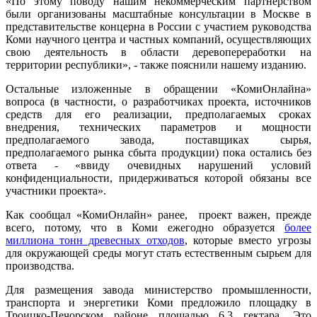
«По этому поводу нашим некоммерческим партнерством
были организованы масштабные консультации в Москве в
представительстве концерна в России с участием руководства
Коми научного центра и частных компаний, осуществляющих
свою деятельность в области деревопереработки на
территории республики», - также пояснили нашему изданию.
Остальные изложенные в обращении «КомиОнлайна»
вопроса (в частности, о разработчиках проекта, источников
средств для его реализации, предполагаемых сроках
внедрения, технических параметров и мощности
предполагаемого завода, поставщиках сырья,
предполагаемого рынка сбыта продукции) пока остались без
ответа - «ввиду очевидных нарушений условий
конфиденциальности, придерживаться которой обязаны все
участники проекта».
Как сообщал «КомиОнлайн» ранее, проект важен, прежде
всего, потому, что в Коми ежегодно образуется
более
миллиона тонн древесных отходов
, которые вместо угрозы
для окружающей среды могут стать естественным сырьем для
производства.
Для размещения завода министерство промышленности,
транспорта и энергетики Коми предложило площадку в
Троицко-Печорском районе площадью 6,3 гектара. Это