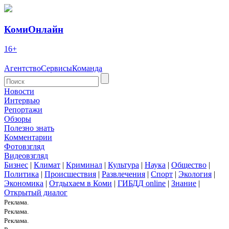
КомиОнлайн
16+
Агентство
Сервисы
Команда
Новости
Интервью
Репортажи
Обзоры
Полезно знать
Комментарии
Фотовзгляд
Видеовзгляд
Бизнес
|
Климат
|
Криминал
|
Культура
|
Наука
|
Общество
|
Политика
|
Происшествия
|
Развлечения
|
Спорт
|
Экология
|
Экономика
|
Отдыхаем в Коми
|
ГИБДД online
|
Знание
|
Открытый диалог
Реклама.
Реклама.
Реклама.