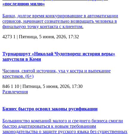
«последнюю милю»
Банки, долгое время конкурировавшие в автоматизации
сервисов, начинают сознательно возвращать человека в
финальную точку контакта с клиентом.
4273
1
| Пятница, 5 июня, 2026, 17:32
Турмаршрут «Николай Чудотворец: история веры»
запустили в Коми
Часовня, святой источник, уха у костра и выпекание
крестиков. (6+)
846
1
10
| Пятница, 5 июня, 2026, 17:30
Развлечения
Бизнес быстро освоил законы русификации
Большинство компаний малого и среднего бизнеса смогли
быстро адаптироваться к новым требованиям
законодательства о защите русского языка без существенных