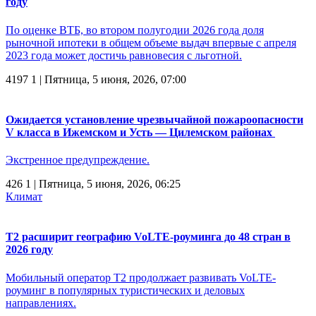
году
По оценке ВТБ, во втором полугодии 2026 года доля
рыночной ипотеки в общем объеме выдач впервые с апреля
2023 года может достичь равновесия с льготной.
4197
1
| Пятница, 5 июня, 2026, 07:00
Ожидается установление чрезвычайной пожароопасности
V класса в Ижемском и Усть — Цилемском районах
Экстренное предупреждение.
426
1
| Пятница, 5 июня, 2026, 06:25
Климат
Т2 расширит географию VoLTE-роуминга до 48 стран в
2026 году
Мобильный оператор Т2 продолжает развивать VoLTE-
роуминг в популярных туристических и деловых
направлениях.