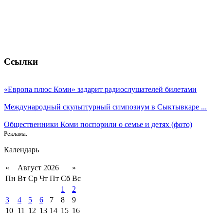
Ссылки
«Европа плюс Коми» задарит радиослушателей билетами
Международный скульптурный симпозиум в Сыктывкаре ...
Общественники Коми поспорили о семье и детях (фото)
Реклама.
Календарь
«
Август 2026
»
Пн
Вт
Ср
Чт
Пт
Сб
Вс
1
2
3
4
5
6
7
8
9
10
11
12
13
14
15
16