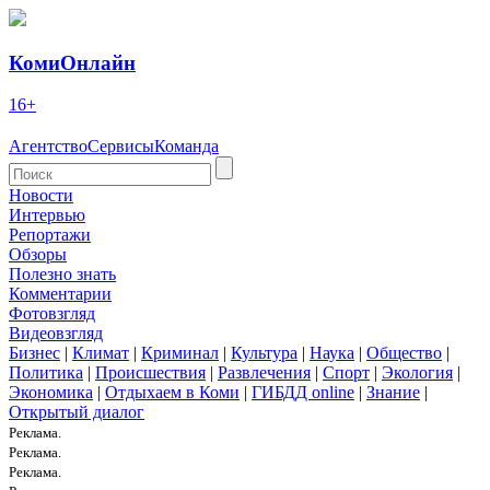
КомиОнлайн
16+
Агентство
Сервисы
Команда
Новости
Интервью
Репортажи
Обзоры
Полезно знать
Комментарии
Фотовзгляд
Видеовзгляд
Бизнес
|
Климат
|
Криминал
|
Культура
|
Наука
|
Общество
|
Политика
|
Происшествия
|
Развлечения
|
Спорт
|
Экология
|
Экономика
|
Отдыхаем в Коми
|
ГИБДД online
|
Знание
|
Открытый диалог
Реклама.
Реклама.
Реклама.