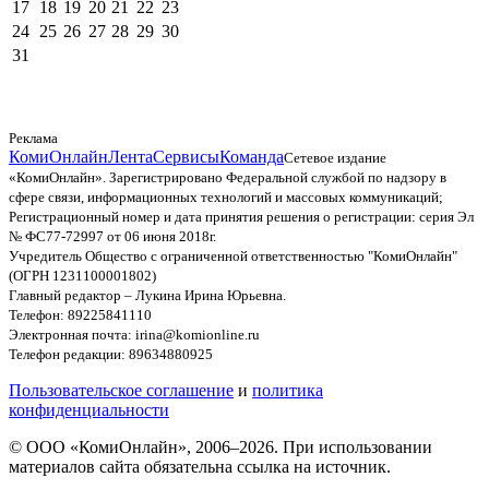
17
18
19
20
21
22
23
24
25
26
27
28
29
30
31
Реклама
КомиОнлайн
Лента
Сервисы
Команда
Сетевое издание
«КомиОнлайн». Зарегистрировано Федеральной службой по надзору в
сфере связи, информационных технологий и массовых коммуникаций;
Регистрационный номер и дата принятия решения о регистрации: серия Эл
№ ФС77-72997 от 06 июня 2018г.
Учредитель Общество с ограниченной ответственностью "КомиОнлайн"
(ОГРН 1231100001802)
Главный редактор – Лукина Ирина Юрьевна.
Телефон: 89225841110
Электронная почта: irina@komionline.ru
Телефон редакции: 89634880925
Пользовательское соглашение
и
политика
конфиденциальности
© ООО «КомиОнлайн», 2006–2026. При использовании
материалов сайта обязательна ссылка на источник.