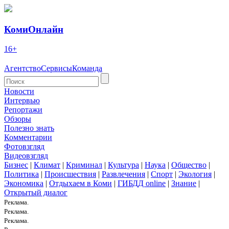
КомиОнлайн
16+
Агентство
Сервисы
Команда
Новости
Интервью
Репортажи
Обзоры
Полезно знать
Комментарии
Фотовзгляд
Видеовзгляд
Бизнес
|
Климат
|
Криминал
|
Культура
|
Наука
|
Общество
|
Политика
|
Происшествия
|
Развлечения
|
Спорт
|
Экология
|
Экономика
|
Отдыхаем в Коми
|
ГИБДД online
|
Знание
|
Открытый диалог
Реклама.
Реклама.
Реклама.