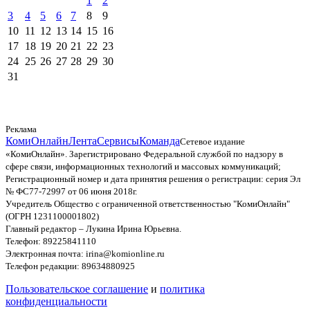
1
2
3
4
5
6
7
8
9
10
11
12
13
14
15
16
17
18
19
20
21
22
23
24
25
26
27
28
29
30
31
Реклама
КомиОнлайн
Лента
Сервисы
Команда
Сетевое издание
«КомиОнлайн». Зарегистрировано Федеральной службой по надзору в
сфере связи, информационных технологий и массовых коммуникаций;
Регистрационный номер и дата принятия решения о регистрации: серия Эл
№ ФС77-72997 от 06 июня 2018г.
Учредитель Общество с ограниченной ответственностью "КомиОнлайн"
(ОГРН 1231100001802)
Главный редактор – Лукина Ирина Юрьевна.
Телефон: 89225841110
Электронная почта: irina@komionline.ru
Телефон редакции: 89634880925
Пользовательское соглашение
и
политика
конфиденциальности