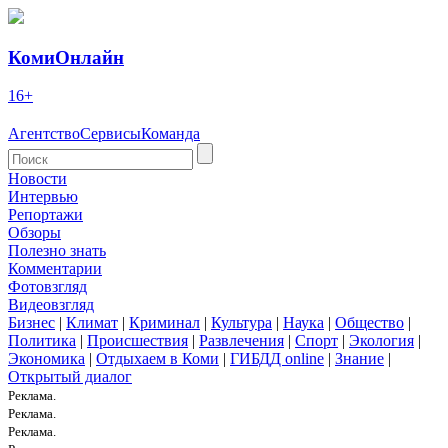
КомиОнлайн
16+
Агентство
Сервисы
Команда
Новости
Интервью
Репортажи
Обзоры
Полезно знать
Комментарии
Фотовзгляд
Видеовзгляд
Бизнес
|
Климат
|
Криминал
|
Культура
|
Наука
|
Общество
|
Политика
|
Происшествия
|
Развлечения
|
Спорт
|
Экология
|
Экономика
|
Отдыхаем в Коми
|
ГИБДД online
|
Знание
|
Открытый диалог
Реклама.
Реклама.
Реклама.