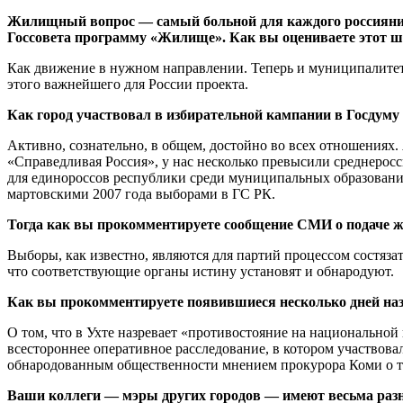
Жилищный вопрос — самый больной для каждого россиянина.
Госсовета программу «Жилище». Как вы оцениваете этот ш
Как движение в нужном направлении. Теперь и муниципалитеты
этого важнейшего для России проекта.
Как город участвовал в избирательной кампании в Госдуму
Активно, сознательно, в общем, достойно во всех отношениях.
«Справедливая Россия», у нас несколько превысили среднеросс
для единороссов республики среди муниципальных образований
мартовскими 2007 года выборами в ГС РК.
Тогда как вы прокомментируете сообщение СМИ о подаче ж
Выборы, как известно, являются для партий процессом состяза
что соответствующие органы истину установят и обнародуют.
Как вы прокомментируете появившиеся несколько дней наз
О том, что в Ухте назревает «противостояние на национальной
всестороннее оперативное расследование, в котором участвова
обнародованным общественности мнением прокурора Коми о то
Ваши коллеги — мэры других городов — имеют весьма разн