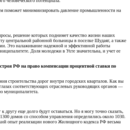
го человеческого потенциала.
торым поможет минимиизировать давление промышленности на
вопросы, решение которых поднимет качество жизни наших
ту центральной районной больницы в поселке Шудаяг, а также
нии. Это налаживание надежной и эффективной работы
иципалитете. Доля молодежи в Ухте значительна, и учет ее
сстроя РФ на право компенсации процентной ставки по
ния строительства дорог внутри городских кварталов. Как вы
в глазах соответствующих отраслевых руководящих органов —
тию муниципалитета.
 другу еще долго будут оставаться. Но я могу точно сказать,
 1300 домов со способом управления определились около 1030.
ский опыт реализации нового Жилищного кодекса РФ весьма