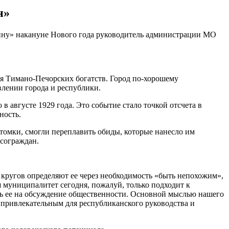
н»
лайну» накануне Нового года руководитель администрации МО
ия Тимано-Печорских богатств. Город по-хорошему
влении города и республики.
августе 1929 года. Это событие стало точкой отсчета в
ность.
отомки, смогли переплавить обиды, которые нанесло им
 сограждан.
кругов определяют ее через необходимость «быть непохожим»,
 муниципалитет сегодня, пожалуй, только подходит к
ить ее на обсуждение общественности. Основной мыслью нашего
 привлекательным для республиканского руководства и