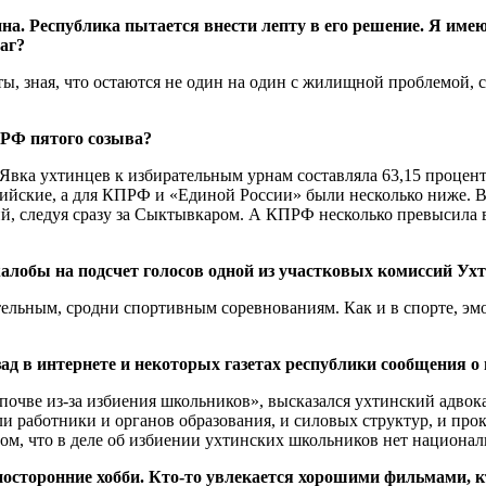
 Республика пытается внести лепту в его решение. Я имею 
аг?
, зная, что остаются не один на один с жилищной проблемой, 
 РФ пятого созыва?
 Явка ухтинцев к избирательным урнам составляла 63,15 процен
ийские, а для КПРФ и «Единой России» были несколько ниже. В 
, следуя сразу за Сыктывкаром. А КПРФ несколько превысила в 
алобы на подсчет голосов одной из участковых комиссий Ух
тельным, сродни спортивным соревнованиям. Как и в спорте, эмо
ад в интернете и некоторых газетах республики сообщения 
 почве из-за избиения школьников», высказался ухтинский адво
ли работники и органов образования, и силовых структур, и пр
м, что в деле об избиении ухтинских школьников нет национал
осторонние хобби. Кто-то увлекается хорошими фильмами, к