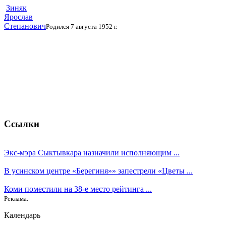
Зиняк
Ярослав
Степанович
Родился 7 августа 1952 г.
Ссылки
Экс-мэра Сыктывкара назначили исполняющим ...
В усинском центре «Берегиня»» запестрели «Цветы ...
Коми поместили на 38-е место рейтинга ...
Реклама.
Календарь