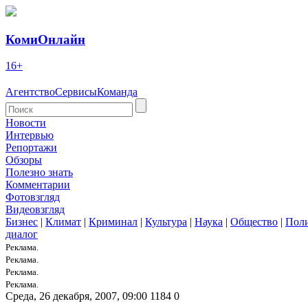
КомиОнлайн
16+
Агентство
Сервисы
Команда
Новости
Интервью
Репортажи
Обзоры
Полезно знать
Комментарии
Фотовзгляд
Видеовзгляд
Бизнес
|
Климат
|
Криминал
|
Культура
|
Наука
|
Общество
|
Пол
диалог
Реклама.
Реклама.
Реклама.
Реклама.
Среда, 26 декабря, 2007, 09:00
1184
0