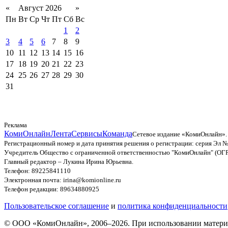
«
Август 2026
»
Пн
Вт
Ср
Чт
Пт
Сб
Вс
1
2
3
4
5
6
7
8
9
10
11
12
13
14
15
16
17
18
19
20
21
22
23
24
25
26
27
28
29
30
31
Реклама
КомиОнлайн
Лента
Сервисы
Команда
Сетевое издание «КомиОнлайн».
Регистрационный номер и дата принятия решения о регистрации: серия Эл №
Учредитель Общество с ограниченной ответственностью "КомиОнлайн" (ОГ
Главный редактор – Лукина Ирина Юрьевна.
Телефон: 89225841110
Электронная почта: irina@komionline.ru
Телефон редакции: 89634880925
Пользовательское соглашение
и
политика конфиденциальности
© ООО «КомиОнлайн», 2006–2026. При использовании материал