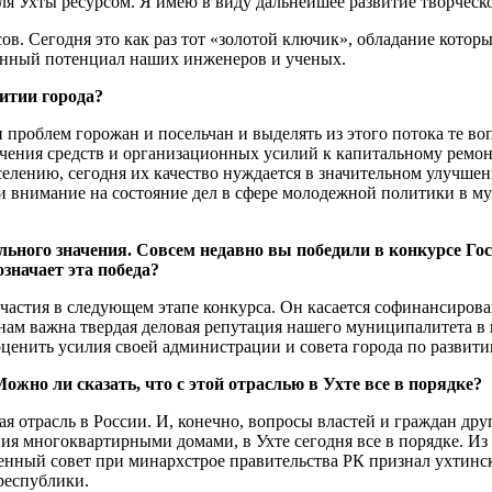
 Ухты ресурсом. Я имею в виду дальнейшее развитие творческо
сов. Сегодня это как раз тот «золотой ключик», обладание ко
онный потенциал наших инженеров и ученых.
итии города?
и проблем горожан и посельчан и выделять из этого потока те 
ечения средств и организационных усилий к капитальному ремон
елению, сегодня их качество нуждается в значительном улучше
 внимание на состояние дел в сфере молодежной политики в мун
льного значения. Совсем недавно вы победили в конкурсе Го
значает эта победа?
участия в следующем этапе конкурса. Он касается софинансирова
, нам важна твердая деловая репутация нашего муниципалитета 
т оценить усилия своей администрации и совета города по разви
но ли сказать, что с этой отраслью в Ухте все в порядке?
трасль в России. И, конечно, вопросы властей и граждан друг к
ия многоквартирными домами, в Ухте сегодня все в порядке. Из
енный совет при минархстрое правительства РК признал ухтин
республики.