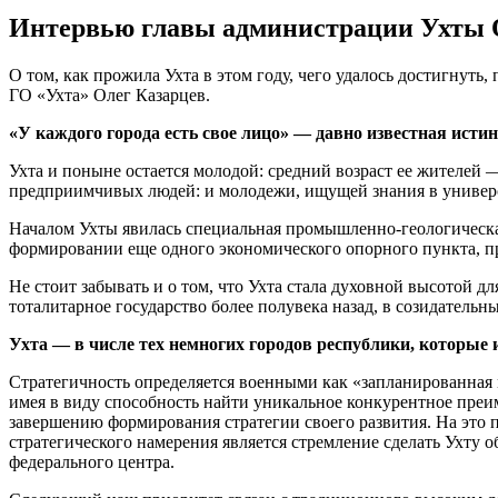
Интервью главы администрации Ухты 
О том, как прожила Ухта в этом году, чего удалось достигнут
ГО «Ухта» Олег Казарцев.
«У каждого города есть свое лицо» — давно известная исти
Ухта и поныне остается молодой: средний возраст ее жителей
предприимчивых людей: и молодежи, ищущей знания в университ
Началом Ухты явилась специальная промышленно-геологическая
формировании еще одного экономического опорного пункта, пр
Не стоит забывать и о том, что Ухта стала духовной высотой 
тоталитарное государство более полувека назад, в созидательн
Ухта — в числе тех немногих городов республики, которые 
Стратегичность определяется военными как «запланированная 
имея в виду способность найти уникальное конкурентное преи
завершению формирования стратегии своего развития. На это 
стратегического намерения является стремление сделать Ухту
федерального центра.