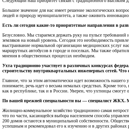
Следующий наш приоритет связан с традиционного высоким для
Большое значение для нас имеет решение экологических вопро
людей и природу муниципалитета, а также оживить инноваци
Есть ли сегодня какие-то приоритетные направления в разв
Безусловно. Мы стараемся держать руку на пульсе требований 
земляков на новый уровень. Сегодня это необходимость привл
выстраивание нормальной организации медицинских услуг нас
маршрутных автобусов в городе и поселках. Мы также обратили
мнения в общественных процессах необходим.
Ухта традиционно участвует в различных конкурсах федера
строительству внутриквартальных инженерных сетей. Что о
Главное, что за этим автоматически идет возможность нашего 
понимаете, речь идет о весьма немалых средствах. Кроме того
как в республике, так и в России. Уверен, что ухтинцы смогу
По вашей прежней специальности вы — специалист ЖКХ. Мож
Жилищно-коммунальное хозяйство традиционно самая непростая о
что по части, касающейся выбора населением способа управлен
200 домов остаются в муниципальной собственности. Обществ
успешным и рекомендовал его к изучению и в других районах 