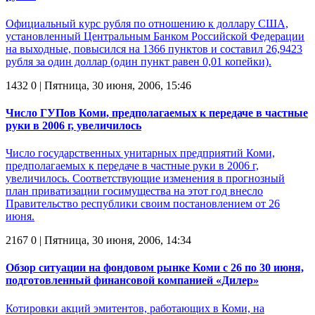
Официальный курс рубля по отношению к доллару США,
установленный Центральным Банком Российской Федерации
на выходные, повысился на 1366 пунктов и составил 26,9423
рубля за один доллар (один пункт равен 0,01 копейки).
1432
0
| Пятница, 30 июня, 2006, 15:46
Число ГУПов Коми, предполагаемых к передаче в частные
руки в 2006 г, увеличилось
Число государственных унитарных предприятий Коми,
предполагаемых к передаче в частные руки в 2006 г,
увеличилось. Соответствующие изменения в прогнозный
план приватизации госимущества на этот год внесло
Правительство республики своим постановлением от 26
июня.
2167
0
| Пятница, 30 июня, 2006, 14:34
Обзор ситуации на фондовом рынке Коми с 26 по 30 июня,
подготовленный финансовой компанией «Дилер»
Котировки акций эмитентов, работающих в Коми, на