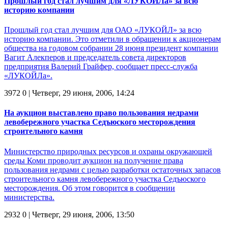
Прошлый год стал лучшим для «ЛУКОЙЛа» за всю
историю компании
Прошлый год стал лучшим для ОАО «ЛУКОЙЛ» за всю
историю компании. Это отметили в обращении к акционерам
общества на годовом собрании 28 июня президент компании
Вагит Алекперов и председатель совета директоров
предприятия Валерий Грайфер, сообщает пресс-служба
«ЛУКОЙЛа».
3972
0
| Четверг, 29 июня, 2006, 14:24
На аукцион выставлено право пользования недрами
левобережного участка Седъюского месторождения
строительного камня
Министерство природных ресурсов и охраны окружающей
среды Коми проводит аукцион на получение права
пользования недрами с целью разработки остаточных запасов
строительного камня левобережного участка Седъюского
месторождения. Об этом говорится в сообщении
министерства.
2932
0
| Четверг, 29 июня, 2006, 13:50