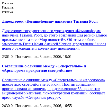
Реклама.
Реклама.
Реклама.
Директором «Комиинформа» назначена Татьяна Рооп
Директором государственного учреждения «Комиинформ»
назначена Татьяна Рооп, до этого возглавлявшая региональное
приложение к газете «Мир новостей». Об этом сообщил
заместитель Главы Коми Алексей Чернов, представляя 3 июля
нового руководителя коллективу предприятия.
2361
0
| Понедельник, 3 июля, 2006, 18:01
Соглашение о слиянии между «Северсталью» и
«Арселором» прекратило свое действие
Соглашение о слиянии между «Северсталью» и «Арселором»
прекратило свое действие 30 июня. Против соглашения
проголосовали акционеры, представляющие 58 процентов
акционерного капитала люксембургской компании, сообщает
пресс-служба «Северсталь-ресурс».
2430
0
| Понедельник, 3 июля, 2006, 16:55