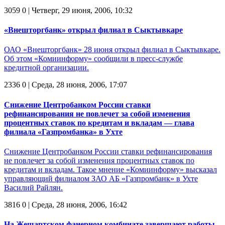
3059
0
| Четверг, 29 июня, 2006, 10:32
«Внешторгбанк» открыл филиал в Сыктывкаре
ОАО «Внешторгбанк» 28 июня открыл филиал в Сыктывкаре.
Об этом «Комиинформу» сообщили в пресс-службе
кредитной организации.
2336
0
| Среда, 28 июня, 2006, 17:07
Снижение Центробанком России ставки
рефинансирования не повлечет за собой изменения
процентных ставок по кредитам и вкладам — глава
филиала «Газпромбанка» в Ухте
Снижение Центробанком России ставки рефинансирования
не повлечет за собой изменения процентных ставок по
кредитам и вкладам. Такое мнение «Комиинформу» высказал
управляющий филиалом ЗАО АБ «Газпромбанк» в Ухте
Василий Райлян.
3816
0
| Среда, 28 июня, 2006, 16:42
На Жешартском фанерном комбинате завершают работы