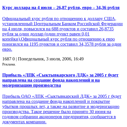
Курс доллара на 4 июля – 26,87 рубля, евро – 34,36 рубля
Официальный курс рубля по отношению к доллару США,
установленный Центральным Банком Российской Федерации
на 4 июля, повысился на 688 пунктов и составил 26,8735
рубля за один доллар (один пункт равен 0,01
копейки).Официальный курс рубля по отношению к евро
понизился на 1195 пунктов и составил 34,3578 рубля за один
евро.
1687
0
| Понедельник, 3 июля, 2006, 16:49
Реклама.
Прибыль «ЛПК «Сыктывкарского ЛДК» за 2005 г будет
направлена на создание фонда накоплений и на
модернизацию производства
Прибыль ОАО «ЛПК «Сыктывкарский ЛДК» за 2005 г будет
направлена на создание фонда накоплений и покрытие
убытков прошлых лет, а также на развитие и модернизацию
производства. Такое решение было принято 30 июня на
годовом собрании акционеров предприятия, сообщается в
документах компании.