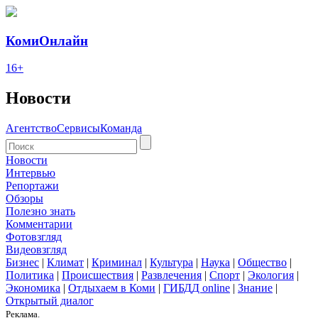
КомиОнлайн
16+
Новости
Агентство
Сервисы
Команда
Новости
Интервью
Репортажи
Обзоры
Полезно знать
Комментарии
Фотовзгляд
Видеовзгляд
Бизнес
|
Климат
|
Криминал
|
Культура
|
Наука
|
Общество
|
Политика
|
Происшествия
|
Развлечения
|
Спорт
|
Экология
|
Экономика
|
Отдыхаем в Коми
|
ГИБДД online
|
Знание
|
Открытый диалог
Реклама.