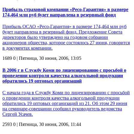
Прибыль страховой компании «Ресо-Гарантия» в размере
174,464 млн руб будет направлена в резервный фонд
Прибыль ОСАО «Ресо-Гарантия» в размере 174,464 млн руб
будет направлена в резервный фонд. Предложение Совета
директоров было утверждено на годовом собрании
акционеров общества, которое состоялось 27 июня, говорится
в документах компании.
1689
0
| Пятница, 30 июня, 2006, 13:05
В 2006 г в Службу Коми по лицензированию с просьбой о
проведении контроля качества алкогольной продукции
обратились 19 оптовых организаций
С начала года в Службу Коми по лицензированию с просьбой
о проведении контроля качества алкогольной продукции
обратились 19 оптовых организаций из 21. Об этом 29 июня
на семинаре-совещании сообщил руководитель ведомства
Сергей Усачев.
2593
0
| Пятница, 30 июня, 2006, 11:44