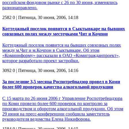
российском фондовом рынке с 26 по 30 июня, изменялись
разнонаправлено.
2582
0
| Пятница, 30 июня, 2006, 14:18
Коттеджный поселок появится в Сыктывкаре на бывших
совхозных полях между местечками Чит и Кочпон
Коттеджный поселок появится на бывших совхозных полях
между м.Чит и м.Кочпон в Сыктывкаре. Об этом
«Комиинформу» рассказали в ОАО «Комигражданпроект»,
которое разработало проект застройки.
3092
0
| Пятница, 30 июня, 2006, 14:16
За последние 3,5 месяца Роспотребнадзор провел в Коми
более 600 проверок качества алкогольной продукции
С 15 марта по 26 июня 2006 г Управление Роспотребнадзора
по Коми провело более 600 проверок по контролю за
производством и оборотом алкогольной продукции. Об этом
29 июня на пресс-конференции сообщила заместитель
руководителя ведомства Елена Никифорова.
1584
0
| Пятница, 30 июня, 2006, 14:15