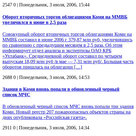
2547
0
| Понедельник, 3 июля, 2006, 15:44
Оборот вторичных торгов облигациями Коми на ММВБ
увеличился в июне в 2,5 раза
Совокупный оборот вторичных торгов облигациями Коми на
ММВБ составил в июне 2006 г 379,87 млн руб, увеличившись
по сравнению с предыдущим месяцем в 2,5 раза. Об этом
информирует отдел анализа и экспертизы ОАО КРБ
«Ухтабанк». Среднедневной оборот составил по четырем
выпускам 18,09 млн руб /в мае — 7,31 млн руб/. Большая часть
оборотов пришлась на облигации […]
2688
0
| Понедельник, 3 июля, 2006, 14:53
Здания в Коми вновь попали в обновленный черный
список МЧС
В обновленный черный список МЧС вновь попали три здания
Коми. Новый реестр 207 пожароопасных объектов страны на
днях опубликовала «Российская газета».
2911
0
| Понедельник, 3 июля, 2006, 14:34