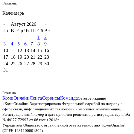
Реклама.
Календарь
«
Август 2026
»
Пн
Вт
Ср
Чт
Пт
Сб
Вс
1
2
3
4
5
6
7
8
9
10
11
12
13
14
15
16
17
18
19
20
21
22
23
24
25
26
27
28
29
30
31
Реклама
КомиОнлайн
Лента
Сервисы
Команда
Сетевое издание
«КомиОнлайн». Зарегистрировано Федеральной службой по надзору в
сфере связи, информационных технологий и массовых коммуникаций;
Регистрационный номер и дата принятия решения о регистрации: серия Эл
№ ФС77-72997 от 06 июня 2018г.
Учредитель Общество с ограниченной ответственностью "КомиОнлайн"
(ОГРН 1231100001802)