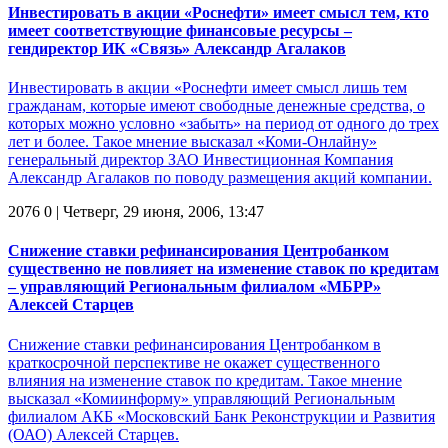
Инвестировать в акции «Роснефти» имеет смысл тем, кто
имеет соответствующие финансовые ресурсы –
гендиректор ИК «Связь» Александр Агалаков
Инвестировать в акции «Роснефти имеет смысл лишь тем
гражданам, которые имеют свободные денежные средства, о
которых можно условно «забыть» на период от одного до трех
лет и более. Такое мнение высказал «Коми-Онлайну»
генеральный директор ЗАО Инвестиционная Компания
Александр Агалаков по поводу размещения акций компании.
2076
0
| Четверг, 29 июня, 2006, 13:47
Снижение ставки рефинансирования Центробанком
существенно не повлияет на изменение ставок по кредитам
– управляющий Региональным филиалом «МБРР»
Алексей Старцев
Снижение ставки рефинансирования Центробанком в
краткосрочной перспективе не окажет существенного
влияния на изменение ставок по кредитам. Такое мнение
высказал «Комиинформу» управляющий Региональным
филиалом АКБ «Московский Банк Реконструкции и Развития
(ОАО) Алексей Старцев.