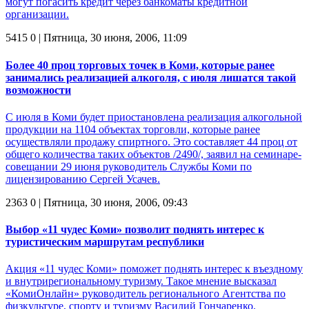
могут погасить кредит через банкоматы кредитной
организации.
5415
0
| Пятница, 30 июня, 2006, 11:09
Более 40 проц торговых точек в Коми, которые ранее
занимались реализацией алкоголя, с июля лишатся такой
возможности
С июля в Коми будет приостановлена реализация алкогольной
продукции на 1104 объектах торговли, которые ранее
осуществляли продажу спиртного. Это составляет 44 проц от
общего количества таких объектов /2490/, заявил на семинаре-
совещании 29 июня руководитель Службы Коми по
лицензированию Сергей Усачев.
2363
0
| Пятница, 30 июня, 2006, 09:43
Выбор «11 чудес Коми» позволит поднять интерес к
туристическим маршрутам республики
Акция «11 чудес Коми» поможет поднять интерес к въездному
и внутрирегиональному туризму. Такое мнение высказал
«КомиОнлайн» руководитель регионального Агентства по
физкультуре, спорту и туризму Василий Гончаренко.