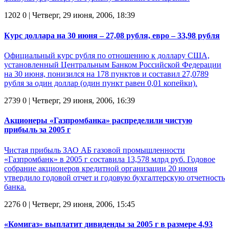
1202
0
| Четверг, 29 июня, 2006, 18:39
Курс доллара на 30 июня – 27,08 рубля, евро – 33,98 рубля
Официальный курс рубля по отношению к доллару США,
установленный Центральным Банком Российской Федерации
на 30 июня, понизился на 178 пунктов и составил 27,0789
рубля за один доллар (один пункт равен 0,01 копейки).
2739
0
| Четверг, 29 июня, 2006, 16:39
Акционеры «Газпромбанка» распределили чистую
прибыль за 2005 г
Чистая прибыль ЗАО АБ газовой промышленности
«Газпромбанк» в 2005 г составила 13,578 млрд руб. Годовое
собрание акционеров кредитной организации 20 июня
утвердило годовой отчет и годовую бухгалтерскую отчетность
банка.
2276
0
| Четверг, 29 июня, 2006, 15:45
«Комигаз» выплатит дивиденды за 2005 г в размере 4,93