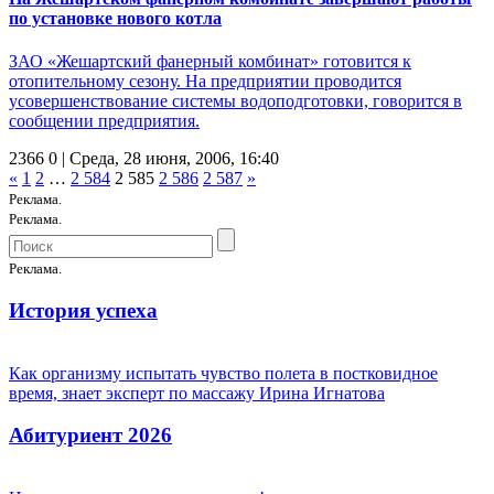
по установке нового котла
ЗАО «Жешартский фанерный комбинат» готовится к
отопительному сезону. На предприятии проводится
усовершенствование системы водоподготовки, говорится в
сообщении предприятия.
2366
0
| Среда, 28 июня, 2006, 16:40
«
1
2
…
2 584
2 585
2 586
2 587
»
Реклама.
Реклама.
Реклама.
История успеха
Как организму испытать чувство полета в постковидное
время, знает эксперт по массажу Ирина Игнатова
Абитуриент 2026