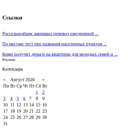
Ссылки
Россельхозбанк завершил перевод ежедневной ...
По местам: тест про названия населенных пунктов ...
Коми получит деньги на квартиры для молодых семей и ...
Реклама.
Календарь
«
Август 2026
»
Пн
Вт
Ср
Чт
Пт
Сб
Вс
1
2
3
4
5
6
7
8
9
10
11
12
13
14
15
16
17
18
19
20
21
22
23
24
25
26
27
28
29
30
31