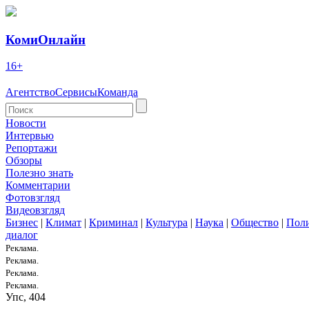
КомиОнлайн
16+
Агентство
Сервисы
Команда
Новости
Интервью
Репортажи
Обзоры
Полезно знать
Комментарии
Фотовзгляд
Видеовзгляд
Бизнес
|
Климат
|
Криминал
|
Культура
|
Наука
|
Общество
|
Пол
диалог
Реклама.
Реклама.
Реклама.
Реклама.
Упс, 404