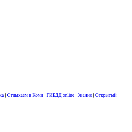
ка
|
Отдыхаем в Коми
|
ГИБДД online
|
Знание
|
Открытый