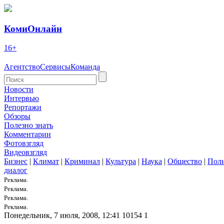
КомиОнлайн
16+
Агентство
Сервисы
Команда
Новости
Интервью
Репортажи
Обзоры
Полезно знать
Комментарии
Фотовзгляд
Видеовзгляд
Бизнес
|
Климат
|
Криминал
|
Культура
|
Наука
|
Общество
|
Пол
диалог
Реклама.
Реклама.
Реклама.
Реклама.
Понедельник, 7 июля, 2008, 12:41
10154
1