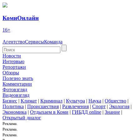
КомиОнлайн
16+
Агентство
Сервисы
Команда
Новости
Интервью
Репортажи
Обзоры
Полезно знать
Комментарии
Фотовзгляд
Видеовзгляд
Бизнес
|
Климат
|
Криминал
|
Культура
|
Наука
|
Общество
|
Политика
|
Происшествия
|
Развлечения
|
Спорт
|
Экология
|
Экономика
|
Отдыхаем в Коми
|
ГИБДД online
|
Знание
|
Открытый диалог
Реклама.
Реклама.
Реклама.