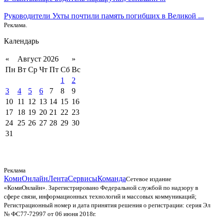
Руководители Ухты почтили память погибших в Великой ...
Реклама.
Календарь
«
Август 2026
»
Пн
Вт
Ср
Чт
Пт
Сб
Вс
1
2
3
4
5
6
7
8
9
10
11
12
13
14
15
16
17
18
19
20
21
22
23
24
25
26
27
28
29
30
31
Реклама
КомиОнлайн
Лента
Сервисы
Команда
Сетевое издание
«КомиОнлайн». Зарегистрировано Федеральной службой по надзору в
сфере связи, информационных технологий и массовых коммуникаций;
Регистрационный номер и дата принятия решения о регистрации: серия Эл
№ ФС77-72997 от 06 июня 2018г.