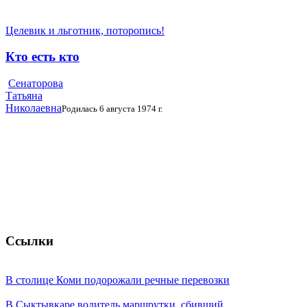
Целевик и льготник, поторопись!
Кто есть кто
Сенаторова
Татьяна
Николаевна
Родилась 6 августа 1974 г.
Ссылки
В столице Коми подорожали речные перевозки
В Сыктывкаре водитель маршрутки, сбивший ...