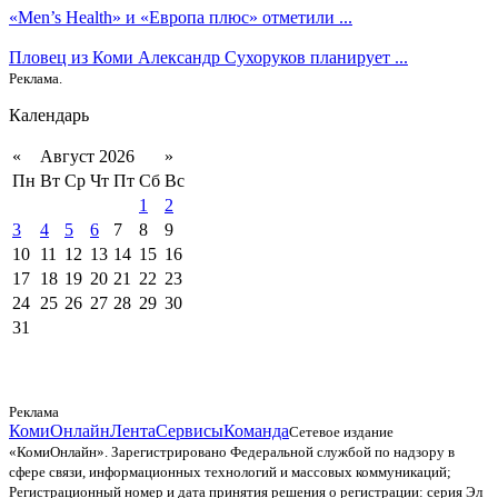
«Men’s Health» и «Европа плюс» отметили ...
Пловец из Коми Александр Сухоруков планирует ...
Реклама.
Календарь
«
Август 2026
»
Пн
Вт
Ср
Чт
Пт
Сб
Вс
1
2
3
4
5
6
7
8
9
10
11
12
13
14
15
16
17
18
19
20
21
22
23
24
25
26
27
28
29
30
31
Реклама
КомиОнлайн
Лента
Сервисы
Команда
Сетевое издание
«КомиОнлайн». Зарегистрировано Федеральной службой по надзору в
сфере связи, информационных технологий и массовых коммуникаций;
Регистрационный номер и дата принятия решения о регистрации: серия Эл