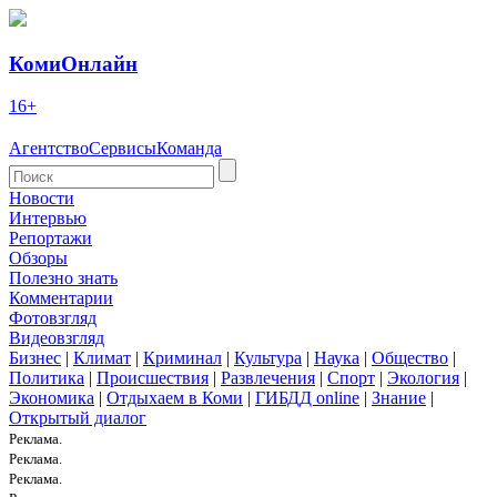
КомиОнлайн
16+
Агентство
Сервисы
Команда
Новости
Интервью
Репортажи
Обзоры
Полезно знать
Комментарии
Фотовзгляд
Видеовзгляд
Бизнес
|
Климат
|
Криминал
|
Культура
|
Наука
|
Общество
|
Политика
|
Происшествия
|
Развлечения
|
Спорт
|
Экология
|
Экономика
|
Отдыхаем в Коми
|
ГИБДД online
|
Знание
|
Открытый диалог
Реклама.
Реклама.
Реклама.