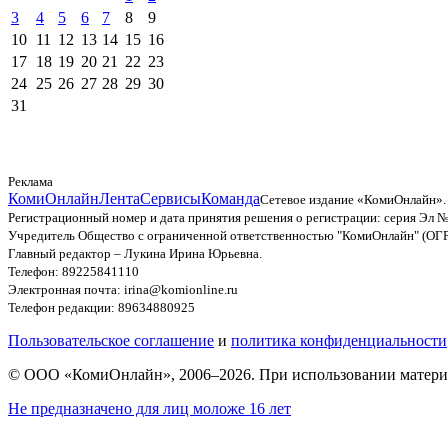
3
4
5
6
7
8
9
10
11
12
13
14
15
16
17
18
19
20
21
22
23
24
25
26
27
28
29
30
31
Реклама
КомиОнлайн
Лента
Сервисы
Команда
Сетевое издание «КомиОнлайн».
Регистрационный номер и дата принятия решения о регистрации: серия Эл №
Учредитель Общество с ограниченной ответственностью "КомиОнлайн" (ОГ
Главный редактор – Лукина Ирина Юрьевна.
Телефон: 89225841110
Электронная почта: irina@komionline.ru
Телефон редакции: 89634880925
Пользовательское соглашение
и
политика конфиденциальности
© ООО «КомиОнлайн», 2006–2026. При использовании материал
Не предназначено для лиц моложе 16 лет