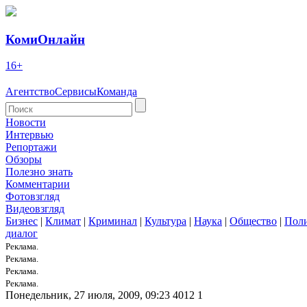
КомиОнлайн
16+
Агентство
Сервисы
Команда
Новости
Интервью
Репортажи
Обзоры
Полезно знать
Комментарии
Фотовзгляд
Видеовзгляд
Бизнес
|
Климат
|
Криминал
|
Культура
|
Наука
|
Общество
|
Пол
диалог
Реклама.
Реклама.
Реклама.
Реклама.
Понедельник, 27 июля, 2009, 09:23
4012
1