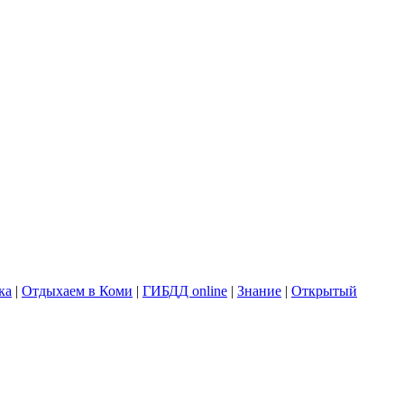
ка
|
Отдыхаем в Коми
|
ГИБДД online
|
Знание
|
Открытый