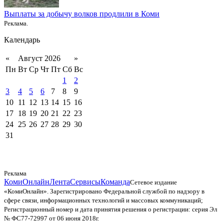
Выплаты за добычу волков продлили в Коми
Реклама.
Календарь
«
Август 2026
»
Пн
Вт
Ср
Чт
Пт
Сб
Вс
1
2
3
4
5
6
7
8
9
10
11
12
13
14
15
16
17
18
19
20
21
22
23
24
25
26
27
28
29
30
31
Реклама
КомиОнлайн
Лента
Сервисы
Команда
Сетевое издание
«КомиОнлайн». Зарегистрировано Федеральной службой по надзору в
сфере связи, информационных технологий и массовых коммуникаций;
Регистрационный номер и дата принятия решения о регистрации: серия Эл
№ ФС77-72997 от 06 июня 2018г.