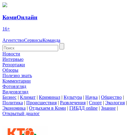
КомиОнлайн
16+
Агентство
Сервисы
Команда
Новости
Интервью
Репортажи
Обзоры
Полезно знать
Комментарии
Фотовзгляд
Видеовзгляд
Бизнес
|
Климат
|
Криминал
|
Культура
|
Наука
|
Общество
|
Политика
|
Происшествия
|
Развлечения
|
Спорт
|
Экология
|
Экономика
|
Отдыхаем в Коми
|
ГИБДД online
|
Знание
|
Открытый диалог