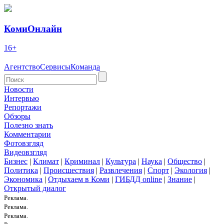
КомиОнлайн
16+
Агентство
Сервисы
Команда
Новости
Интервью
Репортажи
Обзоры
Полезно знать
Комментарии
Фотовзгляд
Видеовзгляд
Бизнес
|
Климат
|
Криминал
|
Культура
|
Наука
|
Общество
|
Политика
|
Происшествия
|
Развлечения
|
Спорт
|
Экология
|
Экономика
|
Отдыхаем в Коми
|
ГИБДД online
|
Знание
|
Открытый диалог
Реклама.
Реклама.
Реклама.