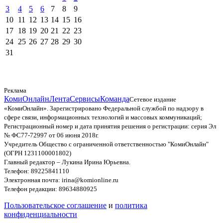
3
4
5
6
7
8
9
10
11
12
13
14
15
16
17
18
19
20
21
22
23
24
25
26
27
28
29
30
31
Реклама
КомиОнлайн
Лента
Сервисы
Команда
Сетевое издание
«КомиОнлайн». Зарегистрировано Федеральной службой по надзору в
сфере связи, информационных технологий и массовых коммуникаций;
Регистрационный номер и дата принятия решения о регистрации: серия Эл
№ ФС77-72997 от 06 июня 2018г.
Учредитель Общество с ограниченной ответственностью "КомиОнлайн"
(ОГРН 1231100001802)
Главный редактор – Лукина Ирина Юрьевна.
Телефон: 89225841110
Электронная почта: irina@komionline.ru
Телефон редакции: 89634880925
Пользовательское соглашение
и
политика
конфиденциальности