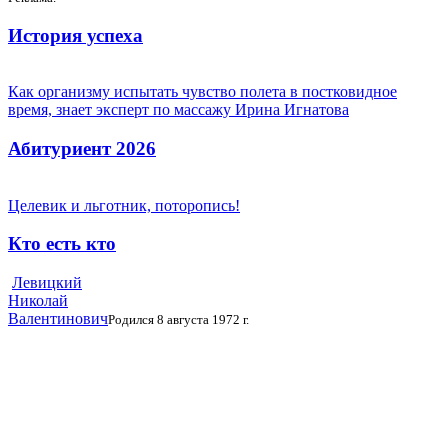
История успеха
Как организму испытать чувство полета в постковидное
время, знает эксперт по массажу Ирина Игнатова
Абитуриент 2026
Целевик и льготник, поторопись!
Кто есть кто
Левицкий
Николай
Валентинович
Родился 8 августа 1972 г.