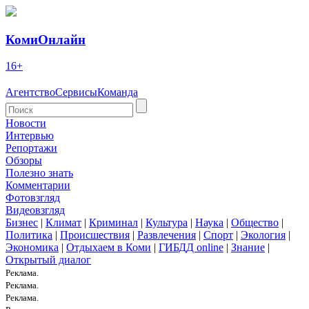
КомиОнлайн
16+
Агентство
Сервисы
Команда
Новости
Интервью
Репортажи
Обзоры
Полезно знать
Комментарии
Фотовзгляд
Видеовзгляд
Бизнес
|
Климат
|
Криминал
|
Культура
|
Наука
|
Общество
|
Политика
|
Происшествия
|
Развлечения
|
Спорт
|
Экология
|
Экономика
|
Отдыхаем в Коми
|
ГИБДД online
|
Знание
|
Открытый диалог
Реклама.
Реклама.
Реклама.