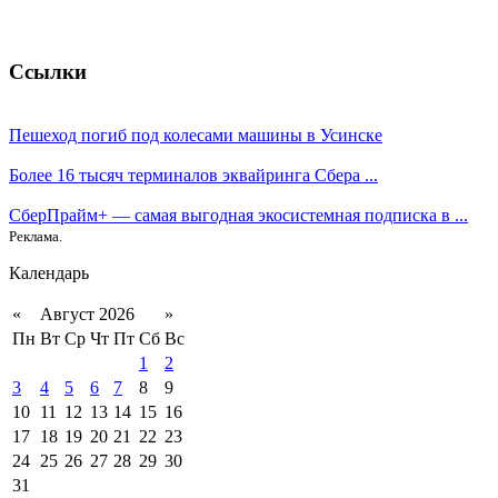
Ссылки
Пешеход погиб под колесами машины в Усинске
Более 16 тысяч терминалов эквайринга Сбера ...
СберПрайм+ — самая выгодная экосистемная подписка в ...
Реклама.
Календарь
«
Август 2026
»
Пн
Вт
Ср
Чт
Пт
Сб
Вс
1
2
3
4
5
6
7
8
9
10
11
12
13
14
15
16
17
18
19
20
21
22
23
24
25
26
27
28
29
30
31