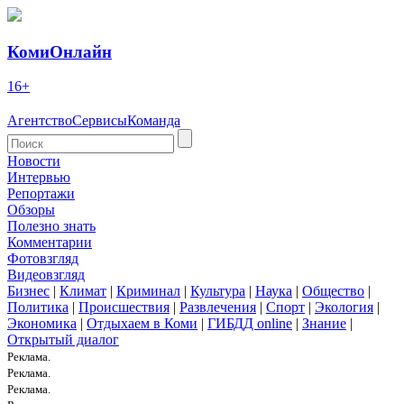
КомиОнлайн
16+
Агентство
Сервисы
Команда
Новости
Интервью
Репортажи
Обзоры
Полезно знать
Комментарии
Фотовзгляд
Видеовзгляд
Бизнес
|
Климат
|
Криминал
|
Культура
|
Наука
|
Общество
|
Политика
|
Происшествия
|
Развлечения
|
Спорт
|
Экология
|
Экономика
|
Отдыхаем в Коми
|
ГИБДД online
|
Знание
|
Открытый диалог
Реклама.
Реклама.
Реклама.