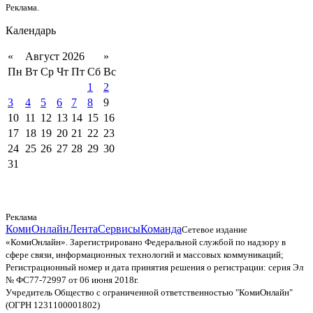
Реклама.
Календарь
«
Август 2026
»
Пн
Вт
Ср
Чт
Пт
Сб
Вс
1
2
3
4
5
6
7
8
9
10
11
12
13
14
15
16
17
18
19
20
21
22
23
24
25
26
27
28
29
30
31
Реклама
КомиОнлайн
Лента
Сервисы
Команда
Сетевое издание
«КомиОнлайн». Зарегистрировано Федеральной службой по надзору в
сфере связи, информационных технологий и массовых коммуникаций;
Регистрационный номер и дата принятия решения о регистрации: серия Эл
№ ФС77-72997 от 06 июня 2018г.
Учредитель Общество с ограниченной ответственностью "КомиОнлайн"
(ОГРН 1231100001802)