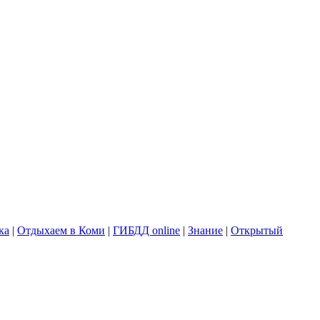
ка
|
Отдыхаем в Коми
|
ГИБДД online
|
Знание
|
Открытый