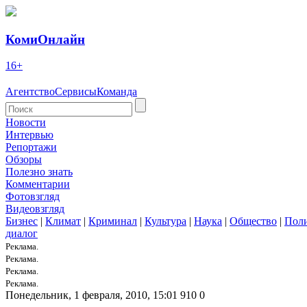
КомиОнлайн
16+
Агентство
Сервисы
Команда
Новости
Интервью
Репортажи
Обзоры
Полезно знать
Комментарии
Фотовзгляд
Видеовзгляд
Бизнес
|
Климат
|
Криминал
|
Культура
|
Наука
|
Общество
|
Пол
диалог
Реклама.
Реклама.
Реклама.
Реклама.
Понедельник, 1 февраля, 2010, 15:01
910
0