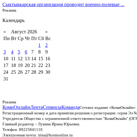
Сыктывкарская организация проводит военно-полевые ...
Реклама.
Календарь
«
Август 2026
»
Пн
Вт
Ср
Чт
Пт
Сб
Вс
1
2
3
4
5
6
7
8
9
10
11
12
13
14
15
16
17
18
19
20
21
22
23
24
25
26
27
28
29
30
31
Реклама
КомиОнлайн
Лента
Сервисы
Команда
Сетевое издание «КомиОнлайн».
Регистрационный номер и дата принятия решения о регистрации: серия Эл №
Учредитель Общество с ограниченной ответственностью "КомиОнлайн" (ОГ
Главный редактор – Лукина Ирина Юрьевна.
Телефон: 89225841110
Электронная почта: irina@komionline.ru