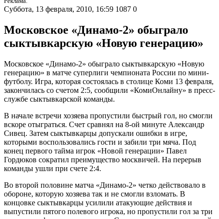
Реклама.
Суббота, 13 февраля, 2010, 16:59
1087
0
Московское «Динамо-2» обыграло
сыктывкарскую «Новую генерацию»
Московское «Динамо-2» обыграло сыктывкарскую «Новую
генерацию» в матче суперлиги чемпионата России по мини-
футболу. Игра, которая состоялась в столице Коми 13 февраля,
закончилась со счетом 2:5, сообщили «КомиОнлайну» в пресс-
службе сыктывкарской команды.
В начале встречи хозяева пропустили быстрый гол, но смогли
вскоре отыграться. Счет сравнял на 8-ой минуте Александр
Сивец. Затем сыктывкарцы допускали ошибки в игре,
которыми воспользовались гости и забили три мяча. Под
конец первого тайма игрок «Новой генерации» Павел
Гордюков сократил преимущество москвичей. На перерыв
команды ушли при счете 2:4.
Во второй половине матча «Динамо-2» четко действовало в
обороне, которую хозяева так и не смогли взломать. В
концовке сыктывкарцы усилили атакующие действия и
выпустили пятого полевого игрока, но пропустили гол за три