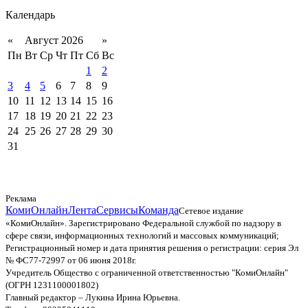
Календарь
«
Август 2026
»
Пн
Вт
Ср
Чт
Пт
Сб
Вс
1
2
3
4
5
6
7
8
9
10
11
12
13
14
15
16
17
18
19
20
21
22
23
24
25
26
27
28
29
30
31
Реклама
КомиОнлайн
Лента
Сервисы
Команда
Сетевое издание
«КомиОнлайн». Зарегистрировано Федеральной службой по надзору в
сфере связи, информационных технологий и массовых коммуникаций;
Регистрационный номер и дата принятия решения о регистрации: серия Эл
№ ФС77-72997 от 06 июня 2018г.
Учредитель Общество с ограниченной ответственностью "КомиОнлайн"
(ОГРН 1231100001802)
Главный редактор – Лукина Ирина Юрьевна.