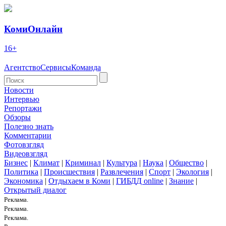
КомиОнлайн
16+
Агентство
Сервисы
Команда
Новости
Интервью
Репортажи
Обзоры
Полезно знать
Комментарии
Фотовзгляд
Видеовзгляд
Бизнес
|
Климат
|
Криминал
|
Культура
|
Наука
|
Общество
|
Политика
|
Происшествия
|
Развлечения
|
Спорт
|
Экология
|
Экономика
|
Отдыхаем в Коми
|
ГИБДД online
|
Знание
|
Открытый диалог
Реклама.
Реклама.
Реклама.