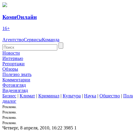
КомиОнлайн
16+
Агентство
Сервисы
Команда
Новости
Интервью
Репортажи
Обзоры
Полезно знать
Комментарии
Фотовзгляд
Видеовзгляд
Бизнес
|
Климат
|
Криминал
|
Культура
|
Наука
|
Общество
|
Пол
диалог
Реклама.
Реклама.
Реклама.
Реклама.
Четверг, 8 апреля, 2010, 16:22
3985
1