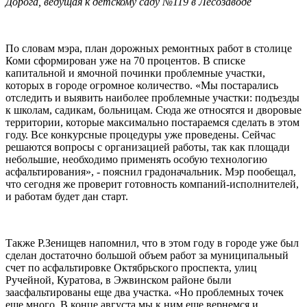
Дорога, ведущая к детскому саду №119 в Лесозаводе
По словам мэра, план дорожных ремонтных работ в столице
Коми сформирован уже на 70 процентов. В списке
капитальной и ямочной починки проблемные участки,
которых в городе огромное количество. «Мы постарались
отследить и выявить наиболее проблемные участки: подъезды
к школам, садикам, больницам. Сюда же относятся и дворовые
территории, которые максимально постараемся сделать в этом
году. Все конкурсные процедуры уже проведены. Сейчас
решаются вопросы с организацией работы, так как площади
небольшие, необходимо применять особую технологию
асфальтирования», - пояснил градоначальник. Мэр пообещал,
что сегодня же проверит готовность компаний-исполнителей,
и работам будет дан старт.
Также Р.Зенищев напомнил, что в этом году в городе уже был
сделан достаточно большой объем работ за муниципальный
счет по асфальтировке Октябрьского проспекта, улиц
Ручейной, Куратова, в Эжвинском районе были
заасфальтированы еще два участка. «Но проблемных точек
еще много. В конце августа мы к ним еще вернемся и