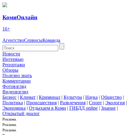
КомиОнлайн
16+
Агентство
Сервисы
Команда
Новости
Интервью
Репортажи
Обзоры
Полезно знать
Комментарии
Фотовзгляд
Видеовзгляд
Бизнес
|
Климат
|
Криминал
|
Культура
|
Наука
|
Общество
|
Политика
|
Происшествия
|
Развлечения
|
Спорт
|
Экология
|
Экономика
|
Отдыхаем в Коми
|
ГИБДД online
|
Знание
|
Открытый диалог
Реклама.
Реклама.
Реклама.