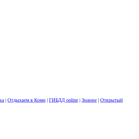
ка
|
Отдыхаем в Коми
|
ГИБДД online
|
Знание
|
Открытый