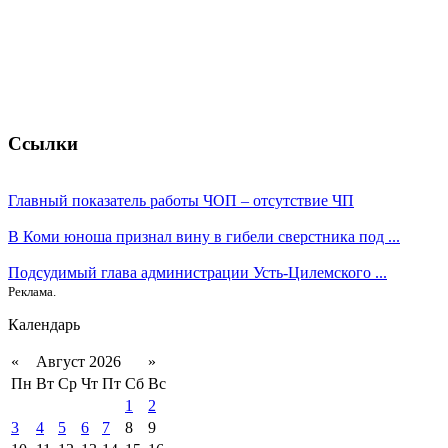
Ссылки
Главный показатель работы ЧОП – отсутствие ЧП
В Коми юноша признал вину в гибели сверстника под ...
Подсудимый глава администрации Усть-Цилемского ...
Реклама.
Календарь
«
Август 2026
»
Пн
Вт
Ср
Чт
Пт
Сб
Вс
1
2
3
4
5
6
7
8
9