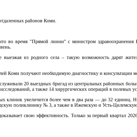
тдаленных районов Коми.
что во время "Прямой линии" с министром здравоохранения 
вень.
 выезжая из родного села – такую возможность дарят жит
елей Коми получают необходимую диагностику и консультации м
обслуживали 20 выездных бригад из центральных районных больн
 исследований, а также 14 хирургических операций в полевых у
ных клиник увеличится более чем в два раза — до 32 единиц.
одскую поликлинику № 3, а также в Ижемскую и Усть-Цилемску
казывает свою эффективность. Только за первый квартал 2026