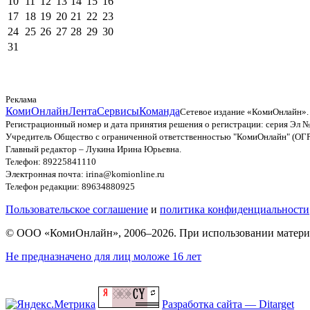
10
11
12
13
14
15
16
17
18
19
20
21
22
23
24
25
26
27
28
29
30
31
Реклама
КомиОнлайн
Лента
Сервисы
Команда
Сетевое издание «КомиОнлайн».
Регистрационный номер и дата принятия решения о регистрации: серия Эл №
Учредитель Общество с ограниченной ответственностью "КомиОнлайн" (ОГ
Главный редактор – Лукина Ирина Юрьевна.
Телефон: 89225841110
Электронная почта: irina@komionline.ru
Телефон редакции: 89634880925
Пользовательское соглашение
и
политика конфиденциальности
© ООО «КомиОнлайн», 2006–2026. При использовании материал
Не предназначено для лиц моложе 16 лет
Разработка сайта — Ditarget