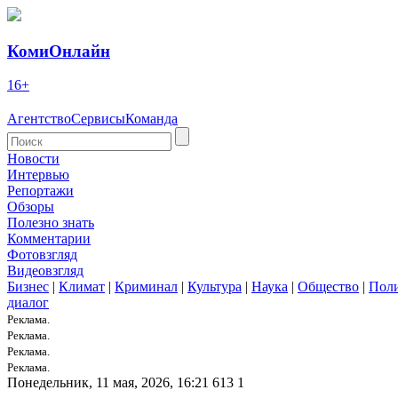
КомиОнлайн
16+
Агентство
Сервисы
Команда
Новости
Интервью
Репортажи
Обзоры
Полезно знать
Комментарии
Фотовзгляд
Видеовзгляд
Бизнес
|
Климат
|
Криминал
|
Культура
|
Наука
|
Общество
|
Пол
диалог
Реклама.
Реклама.
Реклама.
Реклама.
Понедельник, 11 мая, 2026, 16:21
613
1