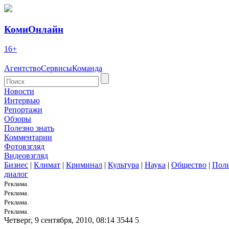
КомиОнлайн
16+
Агентство
Сервисы
Команда
Новости
Интервью
Репортажи
Обзоры
Полезно знать
Комментарии
Фотовзгляд
Видеовзгляд
Бизнес
|
Климат
|
Криминал
|
Культура
|
Наука
|
Общество
|
Пол
диалог
Реклама.
Реклама.
Реклама.
Реклама.
Четверг, 9 сентября, 2010, 08:14
3544
5