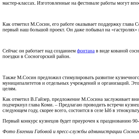
мастер-классах. Изготовленные на фестивале работы могут впо
Как отметил М.Сосин, его работе оказывает поддержку глава С
первый наш большой проект. Он даже побывал на «гастролях» в
Сейчас он работает над созданием
фонтана
в виде кованой сосн
поездки в Сосногорский район.
Также М.Сосин предложил стимулировать развитие кузнечного 
муниципалитетов и отдельных учреждений и организаций. Это п
целям.
Как отметил В.Гайзер, предложение М.Сосина заслуживает вним
подчеркнул глава Коми. – Предлагаю проводить встречи кузне
следующем году, скорее всего, состоится в селе Ыб в этнокуль
Первый конкурс кузнецов будет приурочен к празднованию 90-л
Фото Евгении Габовой и пресс-службы администрации Сосного