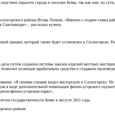
следствии украсить города и поселки Коми, так как они, по сут
осногорского района Игорь Леонов. «Именно с подачи главы рай
 Сыктывкаре», - рассказал кузнец.
овой шишки, который также будет установлен в Сосногорске. Ра
дела путем создания системы заказов изделий местных мастеров
озволит кузнецам зарабатывать средства и создавать произведе
ания. «Я своими глазами видел мастерскую в Сосногорске. Не т
цом в виде дополнительной номинации финно-угорского скульпт
турном финно-угорском парке».
етия государственности Коми в августе 2011 года.
рского района