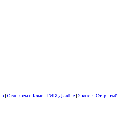
ка
|
Отдыхаем в Коми
|
ГИБДД online
|
Знание
|
Открытый