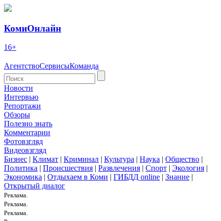
КомиОнлайн
16+
Агентство
Сервисы
Команда
Новости
Интервью
Репортажи
Обзоры
Полезно знать
Комментарии
Фотовзгляд
Видеовзгляд
Бизнес
|
Климат
|
Криминал
|
Культура
|
Наука
|
Общество
|
Политика
|
Происшествия
|
Развлечения
|
Спорт
|
Экология
|
Экономика
|
Отдыхаем в Коми
|
ГИБДД online
|
Знание
|
Открытый диалог
Реклама.
Реклама.
Реклама.