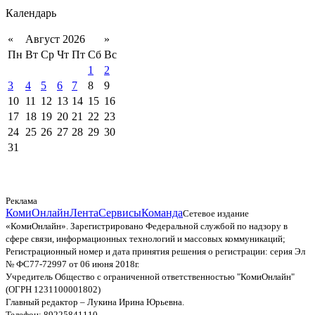
Календарь
«
Август 2026
»
Пн
Вт
Ср
Чт
Пт
Сб
Вс
1
2
3
4
5
6
7
8
9
10
11
12
13
14
15
16
17
18
19
20
21
22
23
24
25
26
27
28
29
30
31
Реклама
КомиОнлайн
Лента
Сервисы
Команда
Сетевое издание
«КомиОнлайн». Зарегистрировано Федеральной службой по надзору в
сфере связи, информационных технологий и массовых коммуникаций;
Регистрационный номер и дата принятия решения о регистрации: серия Эл
№ ФС77-72997 от 06 июня 2018г.
Учредитель Общество с ограниченной ответственностью "КомиОнлайн"
(ОГРН 1231100001802)
Главный редактор – Лукина Ирина Юрьевна.
Телефон: 89225841110