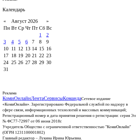
Календарь
«
Август 2026
»
Пн
Вт
Ср
Чт
Пт
Сб
Вс
1
2
3
4
5
6
7
8
9
10
11
12
13
14
15
16
17
18
19
20
21
22
23
24
25
26
27
28
29
30
31
Реклама
КомиОнлайн
Лента
Сервисы
Команда
Сетевое издание
«КомиОнлайн». Зарегистрировано Федеральной службой по надзору в
сфере связи, информационных технологий и массовых коммуникаций;
Регистрационный номер и дата принятия решения о регистрации: серия Эл
№ ФС77-72997 от 06 июня 2018г.
Учредитель Общество с ограниченной ответственностью "КомиОнлайн"
(ОГРН 1231100001802)
Главный редактор – Лукина Ирина Юрьевна.