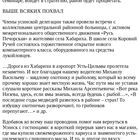
семинаре, войдет в стратегию, район будет процветать.
ВЫШЕ ВСЯКИХ ПОХВАЛ
Члены усинской делегации также провели встречи с
коллективами центральной районной больницы, с активом
межрегионального общественного движения «Русь
Печорская» и жителями села Хабариха. В школе села Коровий
Ручей состоялось торжественное открытие нового
компьютерного класса, оборудованного на средства
лукойловцев.
…Дорога из Хабарихи в аэропорт Усть-Цильмы пролетела
незаметно. И все благодаря нашему водителю Михаилу
Васильеву – заядлому охотнику и рыболову, который ко всему
прочему хорошо знает местную жизнь. Час пути мы не уставая
слушали короткие рассказы Михаила Арсентьевича: «Вот река
Низева, здесь, если ямы знаешь, всегда будешь с рыбой…», «В
последние годы медведей развелось в районе – страх! То
избушку охотничью разворочают, то грибников
перепугают…» и др.
Вдобавок ко всему наш проводник помог нам вернуться в
Усинск с гостинцами: в короткий перерыв завез нас в магазин,
где мы купили свежемороженого хариуса и знаменитого усть-
цилемского сливочного масла. И то, и другое по вкусу