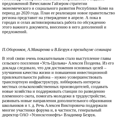
предложенной Вячеславом Гайзером стратегии
экономического и социального развития Республики Коми на
период до 2020 года. План ее реализации новое правительство
региона представит на утверждение в апреле. А пока в
городах и селах активизировалась работа по обсуждению
этого важного документа, внесению в него дополнений и
предложений.
П.Оборонков, А.Макаренко и В.Безрук в президиуме семинара
В этой связи очень показательным стало выступление главы
сельского поселения «Усть-Цильма» Алексея Поздеева. Из его
доклада следовало, что для достижения основных целей –
улучшения качества жизни и повышения инвестиционной
привлекательности района – нужно усовершенствовать
транспортную инфраструктуру, лоббировать интересы
местных сельскохозяйственных производителей, создавать
новые хозяйства и поддерживать станции по разведению
племенного скота, помогать молодежи в трудоустройстве,
развивать новые направления дополнительного образования
школьников и т. д. Речь Алексея Викторовича поддержали
многие участники форума и, в частности, генеральный
директор ОАО «Усинскгеонефть» Владимир Безрук.