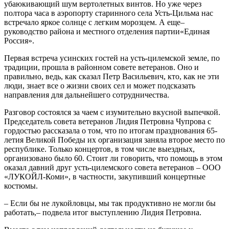
убаюкивающий шум вертолетных винтов. Но уже через
полтора часа в аэропорту старинного села Усть-Цильма нас
встречало яркое солнце с легким морозцем. А еще–
руководство района и местного отделения партии«Единая
Россия».
Первая встреча усинских гостей на усть-цилемской земле, по
традиции, прошла в районном совете ветеранов. Оно и
правильно, ведь, как сказал Петр Васильевич, кто, как не эти
люди, знает все о жизни своих сел и может подсказать
направления для дальнейшего сотрудничества.
Разговор состоялся за чаем с изумительно вкусной выпечкой.
Председатель совета ветеранов Лидия Петровна Чупрова с
гордостью рассказала о том, что по итогам празднования 65-
летия Великой Победы их организация заняла второе место по
республике. Только концертов, в том числе выездных,
организовано было 60. Стоит ли говорить, что помощь в этом
оказал давний друг усть-цилемского совета ветеранов – ООО
«ЛУКОЙЛ-Коми», в частности, закупивший концертные
костюмы.
– Если бы не лукойловцы, мы так продуктивно не могли бы
работать,– подвела итог выступлению Лидия Петровна.