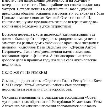
Вместе с тем направлений деятельности на будущее у
ветеранов – не счесть. Пока в районе нет совета солдатских
матерей. Ветеран войны в Афганистане Павел Дуркин
предложил общими усилиями изготовить и установить в Усть-
Цильме памятник воинам Великой Отечественной. И,
конечно же, нужно продолжать главное ветеранское дело–
воспитание молодежи в духе патриотизма.
Во время переезда к усть-цилемской администрации, где
должно было пройти очередное мероприятие, мы успели
заметить на разных домах таблички с красными звездами и
именами: «Кисляков Иван Васильевич», «Дуркин Антон
Петрович»…Так в селе увековечили память земляков,
воевавших против фашизма. А финансирование этого
доброго дела в прошлом году взяли на себя лукойловские
нефтяники.
СЕЛО ЖДУТ ПЕРЕМЕНЫ
Семинар под названием «Стратегия Главы Республики Коми
В.М.Гайзера: Усть-Цилемский район» был посвящен
перспективам развития припечорских сел.
Открывая мероприятие, председатель ассоциации «Совет
муниципальных образований Республики Коми» глава Ухты
Александр Макаренко напомнил собравшимся о недавно