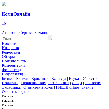
КомиОнлайн
16+
Агентство
Сервисы
Команда
Новости
Интервью
Репортажи
Обзоры
Полезно знать
Комментарии
Фотовзгляд
Видеовзгляд
Бизнес
|
Климат
|
Криминал
|
Культура
|
Наука
|
Общество
|
Политика
|
Происшествия
|
Развлечения
|
Спорт
|
Экология
|
Экономика
|
Отдыхаем в Коми
|
ГИБДД online
|
Знание
|
Открытый диалог
Реклама.
Реклама.
Реклама.