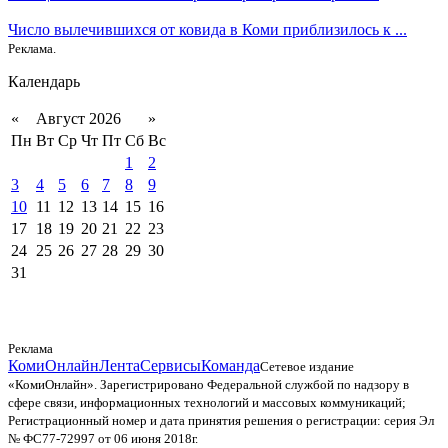
Число вылечившихся от ковида в Коми приблизилось к ...
Реклама.
Календарь
«
Август 2026
»
Пн
Вт
Ср
Чт
Пт
Сб
Вс
1
2
3
4
5
6
7
8
9
10
11
12
13
14
15
16
17
18
19
20
21
22
23
24
25
26
27
28
29
30
31
Реклама
КомиОнлайн
Лента
Сервисы
Команда
Сетевое издание
«КомиОнлайн». Зарегистрировано Федеральной службой по надзору в
сфере связи, информационных технологий и массовых коммуникаций;
Регистрационный номер и дата принятия решения о регистрации: серия Эл
№ ФС77-72997 от 06 июня 2018г.