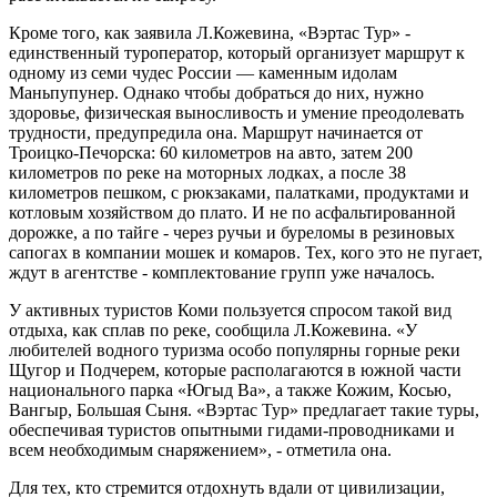
Кроме того, как заявила Л.Кожевина, «Вэртас Тур» -
единственный туроператор, который организует маршрут к
одному из семи чудес России — каменным идолам
Маньпупунер. Однако чтобы добраться до них, нужно
здоровье, физическая выносливость и умение преодолевать
трудности, предупредила она. Маршрут начинается от
Троицко-Печорска: 60 километров на авто, затем 200
километров по реке на моторных лодках, а после 38
километров пешком, с рюкзаками, палатками, продуктами и
котловым хозяйством до плато. И не по асфальтированной
дорожке, а по тайге - через ручьи и буреломы в резиновых
сапогах в компании мошек и комаров. Тех, кого это не пугает,
ждут в агентстве - комплектование групп уже началось.
У активных туристов Коми пользуется спросом такой вид
отдыха, как сплав по реке, сообщила Л.Кожевина. «У
любителей водного туризма особо популярны горные реки
Щугор и Подчерем, которые располагаются в южной части
национального парка «Югыд Ва», а также Кожим, Косью,
Вангыр, Большая Сыня. «Вэртас Тур» предлагает такие туры,
обеспечивая туристов опытными гидами-проводниками и
всем необходимым снаряжением», - отметила она.
Для тех, кто стремится отдохнуть вдали от цивилизации,