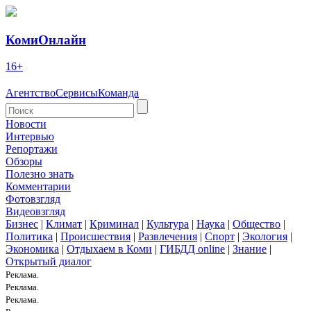
КомиОнлайн
16+
Агентство
Сервисы
Команда
Новости
Интервью
Репортажи
Обзоры
Полезно знать
Комментарии
Фотовзгляд
Видеовзгляд
Бизнес
|
Климат
|
Криминал
|
Культура
|
Наука
|
Общество
|
Политика
|
Происшествия
|
Развлечения
|
Спорт
|
Экология
|
Экономика
|
Отдыхаем в Коми
|
ГИБДД online
|
Знание
|
Открытый диалог
Реклама.
Реклама.
Реклама.