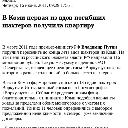
Реклама.
Четверг, 16 июня, 2011, 09:29
1756
1
В Коми первая из вдов погибших
шахтеров получила квартиру
В марте 2011 года премьер-министр РФ
Владимир Путин
поручил переселить до конца лета вдов шахтеров из Коми. На
эти цели из российского бюджета власти РФ направили 116
миллионов рублей. Такую же сумму выделило ОАО
«Северсталь», владеющее предприятием «Воркутауголь», на
котором в разные годы погибло больше всего шахтеров.
Власти Коми сформировали список из 135 вдов шахтеров
Воркуты и Инты, который согласовал Росуглепроф и
«Воркутауголь». Сейчас 60 родственникам фонд
благотворительных инициатив Коми подобрал варианты
жилья за пределами обоих моногородов с учетом их
пожеланий. Из них 11 человек определились с выбором
предложенной недвижимости, а семеро - уже заключили
договоры.