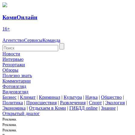
КомиОнлайн
16+
Агентство
Сервисы
Команда
Новости
Интервью
Репортажи
Обзоры
Полезно знать
Комментарии
Фотовзгляд
Видеовзгляд
Бизнес
|
Климат
|
Криминал
|
Культура
|
Наука
|
Общество
|
Политика
|
Происшествия
|
Развлечения
|
Спорт
|
Экология
|
Экономика
|
Отдыхаем в Коми
|
ГИБДД online
|
Знание
|
Открытый диалог
Реклама.
Реклама.
Реклама.