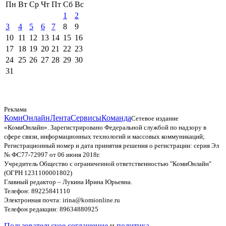
Пн
Вт
Ср
Чт
Пт
Сб
Вс
1
2
3
4
5
6
7
8
9
10
11
12
13
14
15
16
17
18
19
20
21
22
23
24
25
26
27
28
29
30
31
Реклама
КомиОнлайн
Лента
Сервисы
Команда
Сетевое издание
«КомиОнлайн». Зарегистрировано Федеральной службой по надзору в
сфере связи, информационных технологий и массовых коммуникаций;
Регистрационный номер и дата принятия решения о регистрации: серия Эл
№ ФС77-72997 от 06 июня 2018г.
Учредитель Общество с ограниченной ответственностью "КомиОнлайн"
(ОГРН 1231100001802)
Главный редактор – Лукина Ирина Юрьевна.
Телефон: 89225841110
Электронная почта: irina@komionline.ru
Телефон редакции: 89634880925
Пользовательское соглашение
и
политика