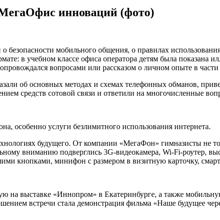
МегаОфис инноваций (фото)
 о безопасности мобильного общения, о правилах использования
мате: в учебном классе офиса оператора детям была показана 
сопровождался вопросами или рассказом о личном опыте в части
али об основных методах и схемах телефонных обманов, прив
нием средств сотовой связи и ответили на многочисленные воп
на, особенно услуги безлимитного использования интернета.
технологиях будущего. От компании «МегаФон» гимназисты не т
тальному вниманию подверглись 3G-видеокамера, Wi-Fi-роутер, 
ими кнопками, минифон с размером в визитную карточку, смарт
ную на выставке «Иннопром» в Екатеринбурге, а также мобильну
шением встречи стала демонстрация фильма «Наше будущее чере