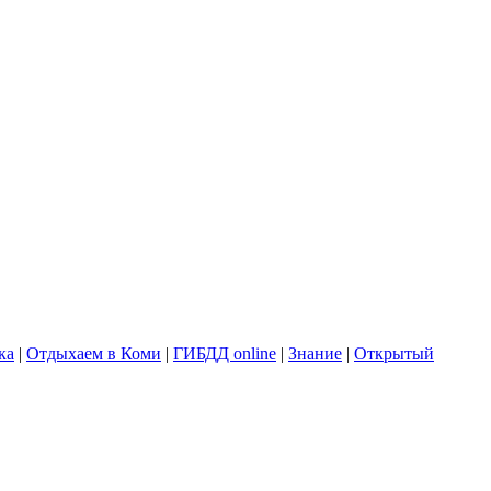
ка
|
Отдыхаем в Коми
|
ГИБДД online
|
Знание
|
Открытый