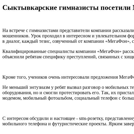
Сыктывкарские гимназисты посетили 
На встрече с гимназистами представители компании рассказали
мошенников. Урок проходил в интересном и увлекательном фор
в диалог, каждый тезис, озвученный от компании «МегаФон», 
Квалифицированные специалисты компании «МегаФон» рассказ
объяснили ребятам специфику преступлений, связанных с хище
Кроме того, учеников очень интересовали предложения МегаФо
Не меньший энтузиазм у ребят вызвал разговор о мобильных 
оборудования, но и смогли протестировать его. Так, их прис
модемом, мобильный фотоальбом, социальный телефон с больш
С интересом обсудили и настоящее - sms-розетку, представлен
мобильного телефона и футуристические проекты. Ярким завер