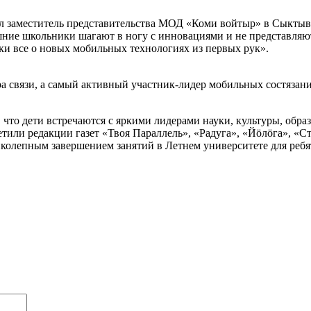
ил заместитель представительства МОД «Коми войтыр» в Сыкты
ие школьники шагают в ногу с инновациями и не представляют
ки все о новых мобильных технологиях из первых рук».
ра связи, а самый активный участник-лидер мобильных состяза
что дети встречаются с яркими лидерами науки, культуры, образ
етили редакции газет «Твоя Параллель», «Радуга», «Йöлöга», «С
иколепным завершением занятий в Летнем университете для реб