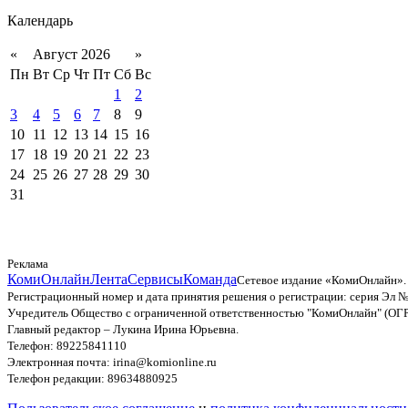
Календарь
«
Август 2026
»
Пн
Вт
Ср
Чт
Пт
Сб
Вс
1
2
3
4
5
6
7
8
9
10
11
12
13
14
15
16
17
18
19
20
21
22
23
24
25
26
27
28
29
30
31
Реклама
КомиОнлайн
Лента
Сервисы
Команда
Сетевое издание «КомиОнлайн».
Регистрационный номер и дата принятия решения о регистрации: серия Эл №
Учредитель Общество с ограниченной ответственностью "КомиОнлайн" (ОГ
Главный редактор – Лукина Ирина Юрьевна.
Телефон: 89225841110
Электронная почта: irina@komionline.ru
Телефон редакции: 89634880925