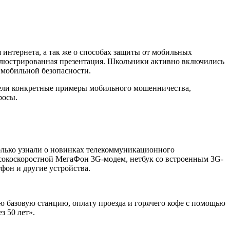
 интернета, а так же о способах защиты от мобильных
иллюстрированная презентация. Школьники активно включились
 мобильной безопасности.
ели конкретные примеры мобильного мошенничества,
росы.
олько узнали о новинках телекоммуникационного
высокоскоростной МегаФон 3G-модем, нетбук со встроенным 3G-
фон и другие устройства.
ю базовую станцию, оплату проезда и горячего кофе с помощью
з 50 лет».