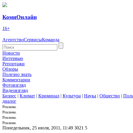
КомиОнлайн
16+
Агентство
Сервисы
Команда
Новости
Интервью
Репортажи
Обзоры
Полезно знать
Комментарии
Фотовзгляд
Видеовзгляд
Бизнес
|
Климат
|
Криминал
|
Культура
|
Наука
|
Общество
|
Пол
диалог
Реклама.
Реклама.
Реклама.
Реклама.
Понедельник, 25 июля, 2011, 11:49
3021
5