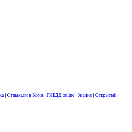
ка
|
Отдыхаем в Коми
|
ГИБДД online
|
Знание
|
Открытый