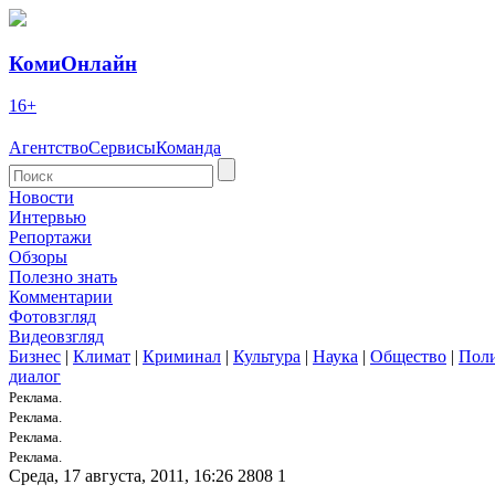
КомиОнлайн
16+
Агентство
Сервисы
Команда
Новости
Интервью
Репортажи
Обзоры
Полезно знать
Комментарии
Фотовзгляд
Видеовзгляд
Бизнес
|
Климат
|
Криминал
|
Культура
|
Наука
|
Общество
|
Пол
диалог
Реклама.
Реклама.
Реклама.
Реклама.
Среда, 17 августа, 2011, 16:26
2808
1