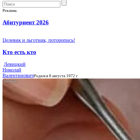
Реклама.
Абитуриент 2026
Целевик и льготник, поторопись!
Кто есть кто
Левицкий
Николай
Валентинович
Родился 8 августа 1972 г.