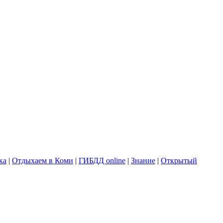
ка
|
Отдыхаем в Коми
|
ГИБДД online
|
Знание
|
Открытый