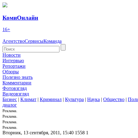
КомиОнлайн
16+
Агентство
Сервисы
Команда
Новости
Интервью
Репортажи
Обзоры
Полезно знать
Комментарии
Фотовзгляд
Видеовзгляд
Бизнес
|
Климат
|
Криминал
|
Культура
|
Наука
|
Общество
|
Пол
диалог
Реклама.
Реклама.
Реклама.
Реклама.
Вторник, 13 сентября, 2011, 15:40
1558
1