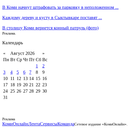
В Коми начнут штрафовать за парковку в неположенном ...
Каждому дереву и кусту в Сыктывкаре поставят ...
В столицу Коми вернется конный патруль (фото)
Реклама.
Календарь
«
Август 2026
»
Пн
Вт
Ср
Чт
Пт
Сб
Вс
1
2
3
4
5
6
7
8
9
10
11
12
13
14
15
16
17
18
19
20
21
22
23
24
25
26
27
28
29
30
31
Реклама
КомиОнлайн
Лента
Сервисы
Команда
Сетевое издание «КомиОнлайн».