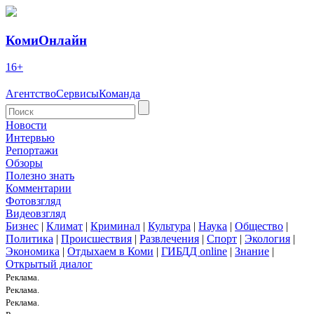
КомиОнлайн
16+
Агентство
Сервисы
Команда
Новости
Интервью
Репортажи
Обзоры
Полезно знать
Комментарии
Фотовзгляд
Видеовзгляд
Бизнес
|
Климат
|
Криминал
|
Культура
|
Наука
|
Общество
|
Политика
|
Происшествия
|
Развлечения
|
Спорт
|
Экология
|
Экономика
|
Отдыхаем в Коми
|
ГИБДД online
|
Знание
|
Открытый диалог
Реклама.
Реклама.
Реклама.