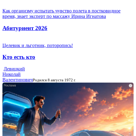
Как организму испытать чувство полета в постковидное
время, знает эксперт по массажу Ирина Игнатова
Абитуриент 2026
Целевик и льготник, поторопись!
Кто есть кто
Левицкий
Николай
Валентинович
Родился 8 августа 1972 г.
i