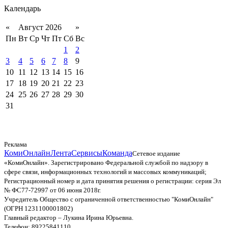
Календарь
«
Август 2026
»
Пн
Вт
Ср
Чт
Пт
Сб
Вс
1
2
3
4
5
6
7
8
9
10
11
12
13
14
15
16
17
18
19
20
21
22
23
24
25
26
27
28
29
30
31
Реклама
КомиОнлайн
Лента
Сервисы
Команда
Сетевое издание
«КомиОнлайн». Зарегистрировано Федеральной службой по надзору в
сфере связи, информационных технологий и массовых коммуникаций;
Регистрационный номер и дата принятия решения о регистрации: серия Эл
№ ФС77-72997 от 06 июня 2018г.
Учредитель Общество с ограниченной ответственностью "КомиОнлайн"
(ОГРН 1231100001802)
Главный редактор – Лукина Ирина Юрьевна.
Телефон: 89225841110