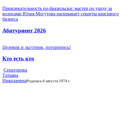
Привлекательность по-бразильски: мастер по уходу за
волосами Юлия Могутова раскрывает секреты красивого
бизнеса
Абитуриент 2026
Целевик и льготник, поторопись!
Кто есть кто
Сенаторова
Татьяна
Николаевна
Родилась 6 августа 1974 г.