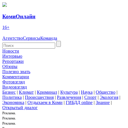
КомиОнлайн
16+
Агентство
Сервисы
Команда
Новости
Интервью
Репортажи
Обзоры
Полезно знать
Комментарии
Фотовзгляд
Видеовзгляд
Бизнес
|
Климат
|
Криминал
|
Культура
|
Наука
|
Общество
|
Политика
|
Происшествия
|
Развлечения
|
Спорт
|
Экология
|
Экономика
|
Отдыхаем в Коми
|
ГИБДД online
|
Знание
|
Открытый диалог
Реклама.
Реклама.
Реклама.