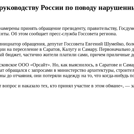
 руководству России по поводу нарушенн
 намерены принять обращение президенту, правительству, Госду
ты. Об этом сообщает пресс-служба Госсовета региона.
нициатор обращения, депутат Госсовета Евгений Шумейко, более
 на переселение в Саратов, Калугу и Самару. Первоначально д
ный бюджет, частично жители платили сами, причем приличные д
ковское ООО «Орсайт». Но, как выяснилось, в Саратове и Самар
т обращался с запросами в министерство архитектуры, строител
ны до отчаяния, они потеряли надежду на то, что когда-нибудь 
 вопрос и наказало тех, кто принял участие в этом обмане», — з