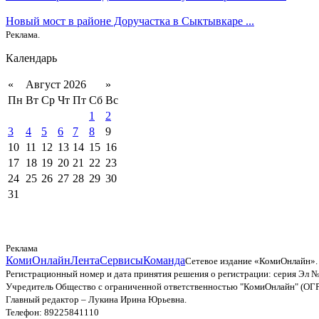
Новый мост в районе Доручастка в Сыктывкаре ...
Реклама.
Календарь
«
Август 2026
»
Пн
Вт
Ср
Чт
Пт
Сб
Вс
1
2
3
4
5
6
7
8
9
10
11
12
13
14
15
16
17
18
19
20
21
22
23
24
25
26
27
28
29
30
31
Реклама
КомиОнлайн
Лента
Сервисы
Команда
Сетевое издание «КомиОнлайн».
Регистрационный номер и дата принятия решения о регистрации: серия Эл №
Учредитель Общество с ограниченной ответственностью "КомиОнлайн" (ОГ
Главный редактор – Лукина Ирина Юрьевна.
Телефон: 89225841110