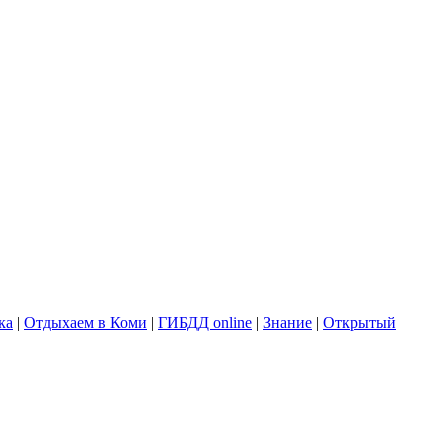
ка
|
Отдыхаем в Коми
|
ГИБДД online
|
Знание
|
Открытый