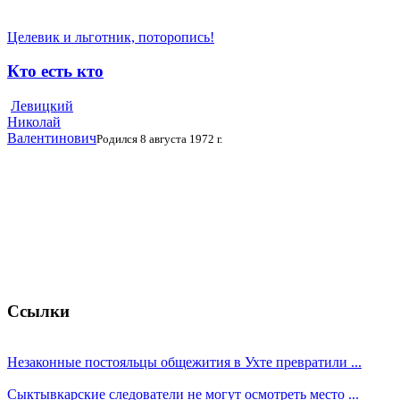
Целевик и льготник, поторопись!
Кто есть кто
Левицкий
Николай
Валентинович
Родился 8 августа 1972 г.
Ссылки
Незаконные постояльцы общежития в Ухте превратили ...
Сыктывкарские следователи не могут осмотреть место ...