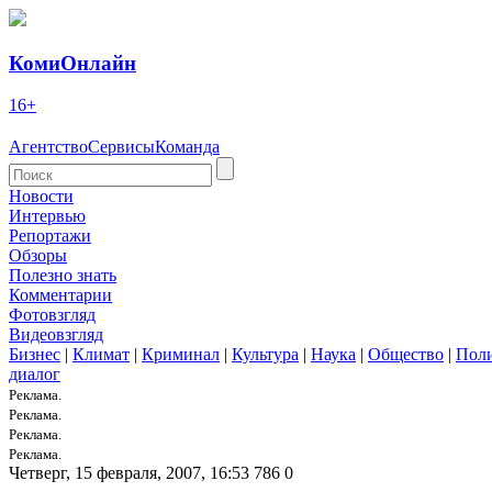
КомиОнлайн
16+
Агентство
Сервисы
Команда
Новости
Интервью
Репортажи
Обзоры
Полезно знать
Комментарии
Фотовзгляд
Видеовзгляд
Бизнес
|
Климат
|
Криминал
|
Культура
|
Наука
|
Общество
|
Пол
диалог
Реклама.
Реклама.
Реклама.
Реклама.
Четверг, 15 февраля, 2007, 16:53
786
0